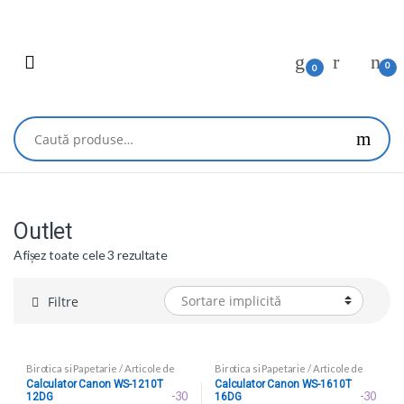
Skip
Skip
to
to
navigation
content
0
0
Caută
după:
Outlet
Afișez toate cele 3 rezultate
Filtre
Birotica si Papetarie
/
Articole de
Birotica si Papetarie
/
Articole de
birou
/
Calculatoare de birou
birou
/
Calculatoare de birou
Calculator Canon WS-1210T
Calculator Canon WS-1610T
-30
-30
12DG
16DG