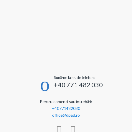
Sună-ne la nr. de telefon:
+40 771 482 030
Pentru comenzi sau întrebări:
+40771482030
office@dpad.ro