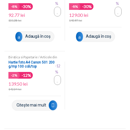
%
%
-30%
-30%
-
8%
-
8%
92.77
lei
129.00
lei
101.38
lei
140.97
lei
Adaugă în coș
Adaugă în coș
Birotica si Papetarie
/
Articole din
hartie
/
Hartie foto
Hartie foto A4 Canon 501 200
-12
g/mp 100 coli/top
%
-12%
-
2%
139.50
lei
142.34
lei
Citește mai mult