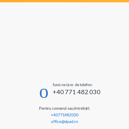
Sună-ne la nr. de telefon:
+40 771 482 030
Pentru comenzi sau întrebări:
+40771482030
office@dpad.ro