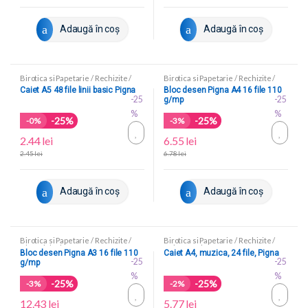
Adaugă în coș
Adaugă în coș
Birotica si Papetarie
/
Rechizite
/
Birotica si Papetarie
/
Rechizite
/
Caiete scolare
Blocuri de desen
Caiet A5 48 file linii basic Pigna
Bloc desen Pigna A4 16 file 110
-25
-25
g/mp
%
%
-25%
-25%
-
0%
-
3%
2.44
lei
6.55
lei
2.45
lei
6.78
lei
Adaugă în coș
Adaugă în coș
Birotica si Papetarie
/
Rechizite
/
Birotica si Papetarie
/
Rechizite
/
Blocuri de desen
Caiete scolare
Bloc desen Pigna A3 16 file 110
Caiet A4, muzica, 24 file, Pigna
-25
-25
g/mp
%
%
-25%
-25%
-
3%
-
2%
12.43
lei
5.77
lei