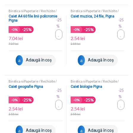
Birotica si Papetarie
/
Rechizite
/
Birotica si Papetarie
/
Rechizite
/
Caiete scolare
Caiete scolare
Caiet A4 60 file linii policromie
Caiet muzica, 24 file, Pigna
-25
-25
Pigna
%
%
-25%
-25%
-
0%
-
0%
7.04
lei
2.54
lei
7.07
lei
2.55
lei
Adaugă în coș
Adaugă în coș
Birotica si Papetarie
/
Rechizite
/
Birotica si Papetarie
/
Rechizite
/
Caiete scolare
Caiete scolare
Caiet geografie Pigna
Caiet biologie Pigna
-25
-25
%
%
-25%
-25%
-
0%
-
0%
2.54
lei
2.54
lei
2.55
lei
2.55
lei
Adaugă în coș
Adaugă în coș