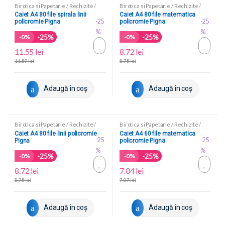
Birotica si Papetarie
/
Rechizite
/
Birotica si Papetarie
/
Rechizite
/
Caiete scolare
Caiete scolare
Caiet A4 80 file spirala linii
Caiet A4 80 file matematica
-25
-25
policromie Pigna
policromie Pigna
%
%
-25%
-25%
-
0%
-
0%
11.55
lei
8.72
lei
11.59
lei
8.75
lei
Adaugă în coș
Adaugă în coș
Birotica si Papetarie
/
Rechizite
/
Birotica si Papetarie
/
Rechizite
/
Caiete scolare
Caiete scolare
Caiet A4 80 file linii policromie
Caiet A4 60 file matematica
-25
-25
Pigna
policromie Pigna
%
%
-25%
-25%
-
0%
-
0%
8.72
lei
7.04
lei
8.75
lei
7.07
lei
Adaugă în coș
Adaugă în coș