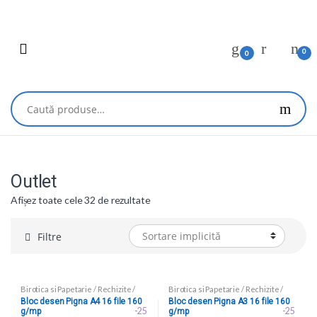
Skip
Skip
to
to
navigation
content
0
0
Caută
după:
Outlet
Afișez toate cele 32 de rezultate
Filtre
Birotica si Papetarie
/
Rechizite
/
Birotica si Papetarie
/
Rechizite
/
Blocuri de desen
Blocuri de desen
Bloc desen Pigna A4 16 file 160
Bloc desen Pigna A3 16 file 160
-25
-25
g/mp
g/mp