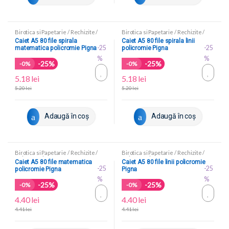
Birotica si Papetarie
/
Rechizite
/
Birotica si Papetarie
/
Rechizite
/
Caiete scolare
Caiete scolare
Caiet A5 80 file spirala
Caiet A5 80 file spirala linii
-25
-25
matematica policromie Pigna
policromie Pigna
%
%
-25%
-25%
-
0%
-
0%
5.18
lei
5.18
lei
5.20
lei
5.20
lei
Adaugă în coș
Adaugă în coș
Birotica si Papetarie
/
Rechizite
/
Birotica si Papetarie
/
Rechizite
/
Caiete scolare
Caiete scolare
Caiet A5 80 file matematica
Caiet A5 80 file linii policromie
-25
-25
policromie Pigna
Pigna
%
%
-25%
-25%
-
0%
-
0%
4.40
lei
4.40
lei
4.41
lei
4.41
lei