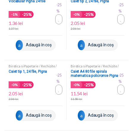
Vocabular Pigna 24 file
Caiet tip 2, 24 file, Pigna
-25
-25
%
%
-25%
-25%
-
1%
-
0%
1.36
lei
2.05
lei
1.37
lei
2.06
lei
Adaugă în coș
Adaugă în coș
Birotica si Papetarie
/
Rechizite
/
Birotica si Papetarie
/
Rechizite
/
Caiete scolare
Caiete scolare
Caiet tip 1, 24 file, Pigna
Caiet A4 80 file spirala
-25
-25
matematica policromie Pigna
%
%
-25%
-25%
-
0%
-
0%
2.05
lei
11.54
lei
2.06
lei
11.58
lei
Adaugă în coș
Adaugă în coș