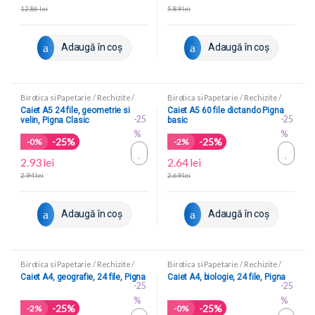
12.86
lei
5.89
lei
Adaugă în coș
Adaugă în coș
Birotica si Papetarie
/
Rechizite
/
Birotica si Papetarie
/
Rechizite
/
Caiete scolare
Caiete scolare
Caiet A5 24 file, geometrie si
Caiet A5 60 file dictando Pigna
-25
-25
velin, Pigna Clasic
basic
%
%
-25%
-25%
-
0%
-
2%
2.93
lei
2.64
lei
2.94
lei
2.69
lei
Adaugă în coș
Adaugă în coș
Birotica si Papetarie
/
Rechizite
/
Birotica si Papetarie
/
Rechizite
/
Caiete scolare
Caiete scolare
Caiet A4, geografie, 24 file, Pigna
Caiet A4, biologie, 24 file, Pigna
-25
-25
%
%
-25%
-25%
-
2%
-
0%