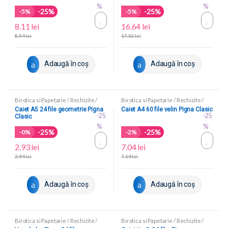
%
%
-25%
-25%
-
5%
-
5%
8.11
lei
16.64
lei
8.54
lei
17.52
lei
Adaugă în coș
Adaugă în coș
Birotica si Papetarie
/
Rechizite
/
Birotica si Papetarie
/
Rechizite
/
Caiete scolare
Caiete scolare
Caiet A5 24 file geometrie Pigna
Caiet A4 60 file velin Pigna Clasic
-25
-25
Clasic
%
%
-25%
-25%
-
0%
-
2%
2.93
lei
7.04
lei
2.94
lei
7.19
lei
Adaugă în coș
Adaugă în coș
Birotica si Papetarie
/
Rechizite
/
Birotica si Papetarie
/
Rechizite
/
Caiete scolare
Caiete scolare