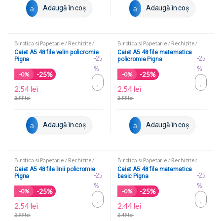
Adaugă în coș
Adaugă în coș
Birotica si Papetarie
/
Rechizite
/
Birotica si Papetarie
/
Rechizite
/
Caiete scolare
Caiete scolare
Caiet A5 48 file velin policromie
Caiet A5 48 file matematica
-25
-25
Pigna
policromie Pigna
%
%
-25%
-25%
-
0%
-
0%
2.54
lei
2.54
lei
2.55
lei
2.55
lei
Adaugă în coș
Adaugă în coș
Birotica si Papetarie
/
Rechizite
/
Birotica si Papetarie
/
Rechizite
/
Caiete scolare
Caiete scolare
Caiet A5 48 file linii policromie
Caiet A5 48 file matematica
-25
-25
Pigna
basic Pigna
%
%
-25%
-25%
-
0%
-
0%
2.54
lei
2.44
lei
2.55
lei
2.45
lei