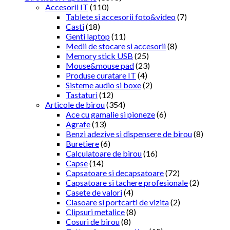
Accesorii IT
(110)
Tablete si accesorii foto&video
(7)
Casti
(18)
Genti laptop
(11)
Medii de stocare si accesorii
(8)
Memory stick USB
(25)
Mouse&mouse pad
(23)
Produse curatare IT
(4)
Sisteme audio si boxe
(2)
Tastaturi
(12)
Articole de birou
(354)
Ace cu gamalie si pioneze
(6)
Agrafe
(13)
Benzi adezive si dispensere de birou
(8)
Buretiere
(6)
Calculatoare de birou
(16)
Capse
(14)
Capsatoare si decapsatoare
(72)
Capsatoare si tachere profesionale
(2)
Casete de valori
(4)
Clasoare si portcarti de vizita
(2)
Clipsuri metalice
(8)
Cosuri de birou
(8)