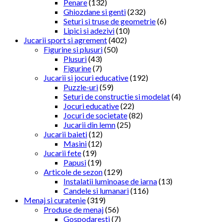
Penare
(132)
Ghiozdane si genti
(232)
Seturi si truse de geometrie
(6)
Lipici si adezivi
(10)
Jucarii sport si agrement
(402)
Figurine si plusuri
(50)
Plusuri
(43)
Figurine
(7)
Jucarii si jocuri educative
(192)
Puzzle-uri
(59)
Seturi de constructie si modelat
(4)
Jocuri educative
(22)
Jocuri de societate
(82)
Jucarii din lemn
(25)
Jucarii baieti
(12)
Masini
(12)
Jucarii fete
(19)
Papusi
(19)
Articole de sezon
(129)
Instalatii luminoase de iarna
(13)
Candele si lumanari
(116)
Menaj si curatenie
(319)
Produse de menaj
(56)
Gospodaresti
(7)