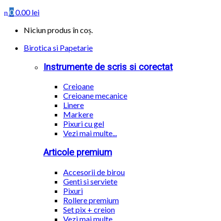
0
0.00
lei
Niciun produs în coș.
Birotica si Papetarie
Instrumente de scris si corectat
Creioane
Creioane mecanice
Linere
Markere
Pixuri cu gel
Vezi mai multe...
Articole premium
Accesorii de birou
Genti si serviete
Pixuri
Rollere premium
Set pix + creion
Vezi mai multe...