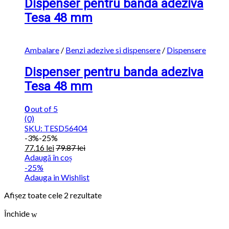
Dispenser pentru banda adeziva
Tesa 48 mm
Ambalare
/
Benzi adezive si dispensere
/
Dispensere
Dispenser pentru banda adeziva
Tesa 48 mm
0
out of 5
(0)
SKU: TESD56404
-
3%
-25%
77.16
lei
79.87
lei
Adaugă în coș
-25%
Adauga in Wishlist
Afișez toate cele 2 rezultate
Închide