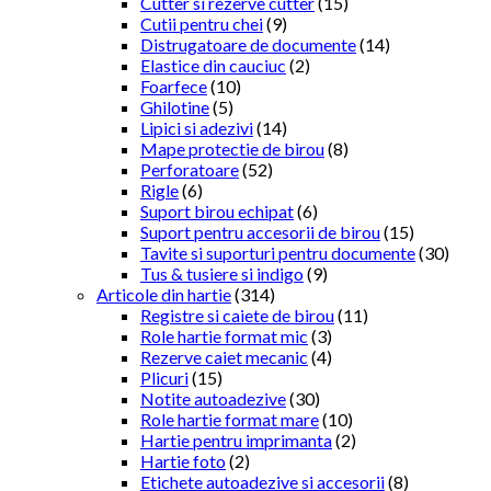
Cutter si rezerve cutter
(15)
Cutii pentru chei
(9)
Distrugatoare de documente
(14)
Elastice din cauciuc
(2)
Foarfece
(10)
Ghilotine
(5)
Lipici si adezivi
(14)
Mape protectie de birou
(8)
Perforatoare
(52)
Rigle
(6)
Suport birou echipat
(6)
Suport pentru accesorii de birou
(15)
Tavite si suporturi pentru documente
(30)
Tus & tusiere si indigo
(9)
Articole din hartie
(314)
Registre si caiete de birou
(11)
Role hartie format mic
(3)
Rezerve caiet mecanic
(4)
Plicuri
(15)
Notite autoadezive
(30)
Role hartie format mare
(10)
Hartie pentru imprimanta
(2)
Hartie foto
(2)
Etichete autoadezive si accesorii
(8)