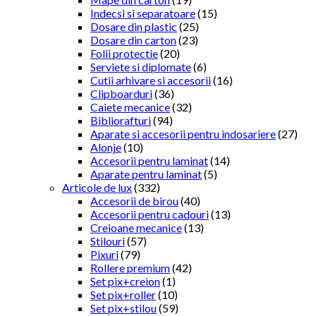
Indecsi si separatoare
(15)
Dosare din plastic
(25)
Dosare din carton
(23)
Folii protectie
(20)
Serviete si diplomate
(6)
Cutii arhivare si accesorii
(16)
Clipboarduri
(36)
Caiete mecanice
(32)
Bibliorafturi
(94)
Aparate si accesorii pentru indosariere
(27)
Alonje
(10)
Accesorii pentru laminat
(14)
Aparate pentru laminat
(5)
Articole de lux
(332)
Accesorii de birou
(40)
Accesorii pentru cadouri
(13)
Creioane mecanice
(13)
Stilouri
(57)
Pixuri
(79)
Rollere premium
(42)
Set pix+creion
(1)
Set pix+roller
(10)
Set pix+stilou
(59)