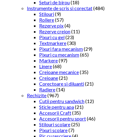
Seturi de birou
(18)
Instrumente de scris si corectat
(484)
Stilouri
(9)
Rollere
(57)
Rezerve pix
(4)
Rezerve creion
(11)
Pixuri cu gel
(23)
Textmarkere
(30)
Pixuri fara mecanism
(29)
Pixuri cu mecanism
(65)
Markere
(97)
Linere
(68)
Creioane mecanice
(35)
Creioane
(21)
Corectoare si diluanti
(21)
Radiere
(14)
Rechizite
(967)
Cutii pentru sandwich
(12)
Sticle pentru apa
(21)
Accesorii Craft
(35)
Accesorii pentru sport
(46)
Stilouri scolare
(25)
Pixuri scolare
(7)
Pic cu rescriere
(4)