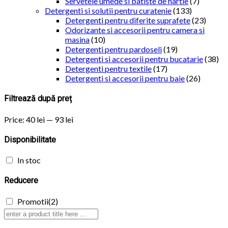
Servetele umede si batiste de hartie
(7)
Detergenti si solutii pentru curatenie
(133)
Detergenti pentru diferite suprafete
(23)
Odorizante si accesorii pentru camera si
masina
(10)
Detergenti pentru pardoseli
(19)
Detergenti si accesorii pentru bucatarie
(38)
Detergenti pentru textile
(17)
Detergenti si accesorii pentru baie
(26)
Filtrează după preț
Price:
40 lei
—
93 lei
Disponibilitate
In stoc
Reducere
Promotii
(2)