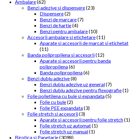
Ambalare
(62)
Benzi adezive si dispensere
(23)
Dispensere
(2)
Benzi de marcare
(7)
Benzi de hartie
(4)
Benzi pentru ambalare
(10)
Accesorii ambalare si etichetare
(11)
Aparate si accesorii de marcat si etichetat
(11)
Banda polipropilena si accesorii
(12)
Aparate si accesorii pentru banda
polipropilena
(6)
Banda polipropilena
(6)
Benzi dublu adezive
(8)
Benzi dublu adezive uz general
(7)
Benzi dublu adezive pentru flexografie
(1)
Folie polietilena cu bule si expandata
(5)
Folie cu bule
(2)
Folie PEE expandata
(3)
Folie stretch si accesorii
(3)
Aparate si accesorii pentru folie stretch
(1)
Folie stretch uz automat
(1)
Folie stretch uz manual
(1)
Birotica si Papetarie
(3098)