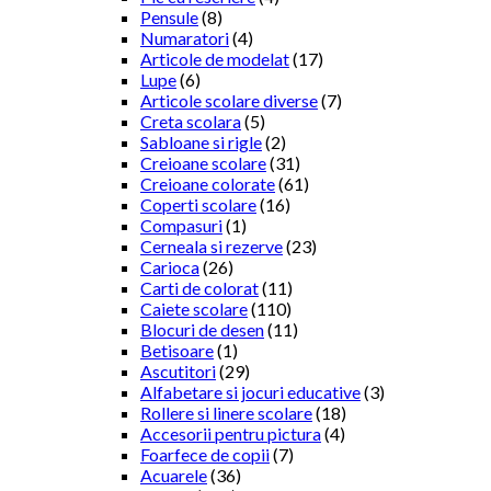
Pensule
(8)
Numaratori
(4)
Articole de modelat
(17)
Lupe
(6)
Articole scolare diverse
(7)
Creta scolara
(5)
Sabloane si rigle
(2)
Creioane scolare
(31)
Creioane colorate
(61)
Coperti scolare
(16)
Compasuri
(1)
Cerneala si rezerve
(23)
Carioca
(26)
Carti de colorat
(11)
Caiete scolare
(110)
Blocuri de desen
(11)
Betisoare
(1)
Ascutitori
(29)
Alfabetare si jocuri educative
(3)
Rollere si linere scolare
(18)
Accesorii pentru pictura
(4)
Foarfece de copii
(7)
Acuarele
(36)