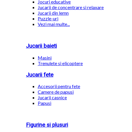
Jocuri educative
Jucarii de concentrare si relaxare
Jucarii din lemn
Puzzle-uri
Vezi mai multe...
Jucarii baieti
Masini
Trenulete si elicoptere
Jucarii fete
Accesorii pentru fete
Camere de papusi
Jucarii casnice
Papusi
Figurine si plusuri