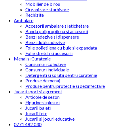
Mobilier de birou
Organizare si arhivare
Rechizite
Ambalare
Accesorii ambalare si etichetare
Banda polipropilena si accesorii
Benzi adezive si dispensere
Benzi dublu adezive
Folie polietilena cu bule si expandata
Folie stretch si accesorii
Menaj si Curatenie
Consumuri colective
Consumuri individuale
Detergenti si solutii pentru curatenie
Produse de menaj
Produse pentru protectie si dezinfectare
Jucarii sport si agrement
Articole de sezon
Figurine si plusuri
Jucarii baieti
Jucarii fete
Jucarii si jocuri educative
0771 482 030