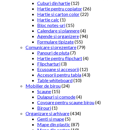
Cuburi din hartie
(12)
Hartie pentru copiator
(26)
Hartie si carton color
(22)
Hartie calc
(1)
Bloc notes-uri
(15)
Calendare si plannere
(4)
Agende si organizere
(94)
Formulare tipizate
(55)
Comunicare si prezentare
(79)
Panouri de pluta
(7)
Hartie pentru flipchart
(4)
Flipcharturi
(3)
Ecusoane si accesorii
(12)
Accesorii pentru tabla
(43)
Table whiteboard
(10)
Mobilier de birou
(24)
Scaune
(15)
Dulapuri si comode
(4)
Covoare pentru scaune birou
(4)
Birouri
(1)
Organizare si arhivare
(434)
Genti si mape
(5)
Mape din plastic
(87)
Mape din carton
(19)