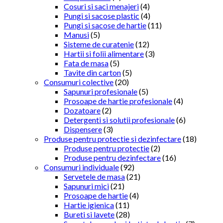
Cosuri si saci menajeri
(4)
Pungi si sacose plastic
(4)
Pungi si sacose de hartie
(11)
Manusi
(5)
Sisteme de curatenie
(12)
Hartii si folii alimentare
(3)
Fata de masa
(5)
Tavite din carton
(5)
Consumuri colective
(20)
Sapunuri profesionale
(5)
Prosoape de hartie profesionale
(4)
Dozatoare
(2)
Detergenti si solutii profesionale
(6)
Dispensere
(3)
Produse pentru protectie si dezinfectare
(18)
Produse pentru protectie
(2)
Produse pentru dezinfectare
(16)
Consumuri individuale
(92)
Servetele de masa
(21)
Sapunuri mici
(21)
Prosoape de hartie
(4)
Hartie igienica
(11)
Bureti si lavete
(28)