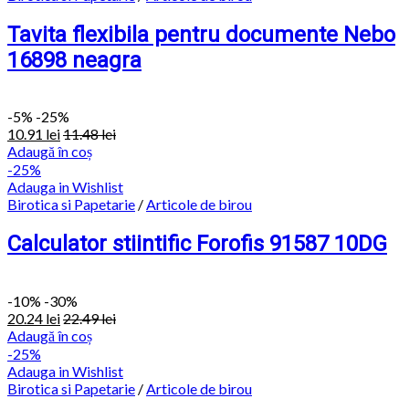
Tavita flexibila pentru documente Nebo
16898 neagra
-
5%
-25%
10.91
lei
11.48
lei
Adaugă în coș
-25%
Adauga in Wishlist
Birotica si Papetarie
/
Articole de birou
Calculator stiintific Forofis 91587 10DG
-
10%
-30%
20.24
lei
22.49
lei
Adaugă în coș
-25%
Adauga in Wishlist
Birotica si Papetarie
/
Articole de birou