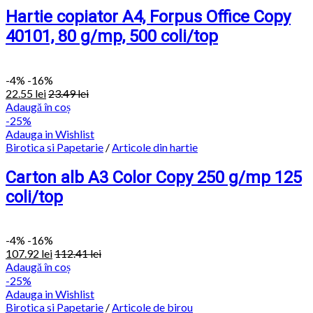
Hartie copiator A4, Forpus Office Copy
40101, 80 g/mp, 500 coli/top
-
4%
-16%
22.55
lei
23.49
lei
Adaugă în coș
-25%
Adauga in Wishlist
Birotica si Papetarie
/
Articole din hartie
Carton alb A3 Color Copy 250 g/mp 125
coli/top
-
4%
-16%
107.92
lei
112.41
lei
Adaugă în coș
-25%
Adauga in Wishlist
Birotica si Papetarie
/
Articole de birou