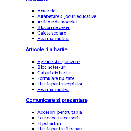
Acuarele
Alfabetare si jocuri educative
Articole de modelat
Blocuri de desen
Caiete scolare
Vezi mai multe...
Articole din hartie
Agende si organizere
Bloc notes-uri
Cuburi din hartie
Formulare tipizate
Hartie pentru copiator
Vezi mai multe...
Comunicare si prezentare
Accesorii pentru tabla
Ecusoane si accesorii
Flipcharturi
Hartie pentru flipchart