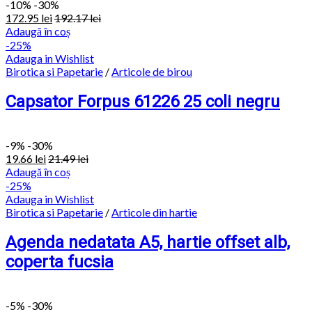
-
10%
-30%
172.95
lei
192.17
lei
Adaugă în coș
-25%
Adauga in Wishlist
Birotica si Papetarie
/
Articole de birou
Capsator Forpus 61226 25 coli negru
-
9%
-30%
19.66
lei
21.49
lei
Adaugă în coș
-25%
Adauga in Wishlist
Birotica si Papetarie
/
Articole din hartie
Agenda nedatata A5, hartie offset alb,
coperta fucsia
-
5%
-30%