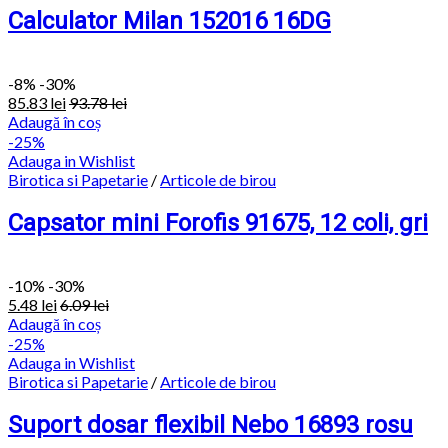
Calculator Milan 152016 16DG
-
8%
-30%
85.83
lei
93.78
lei
Adaugă în coș
-25%
Adauga in Wishlist
Birotica si Papetarie
/
Articole de birou
Capsator mini Forofis 91675, 12 coli, gri
-
10%
-30%
5.48
lei
6.09
lei
Adaugă în coș
-25%
Adauga in Wishlist
Birotica si Papetarie
/
Articole de birou
Suport dosar flexibil Nebo 16893 rosu