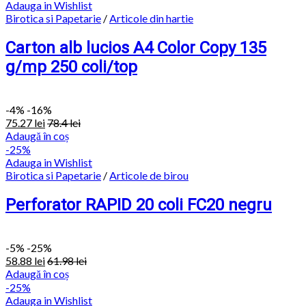
Adauga in Wishlist
Birotica si Papetarie
/
Articole din hartie
Carton alb lucios A4 Color Copy 135
g/mp 250 coli/top
-
4%
-16%
75.27
lei
78.4
lei
Adaugă în coș
-25%
Adauga in Wishlist
Birotica si Papetarie
/
Articole de birou
Perforator RAPID 20 coli FC20 negru
-
5%
-25%
58.88
lei
61.98
lei
Adaugă în coș
-25%
Adauga in Wishlist