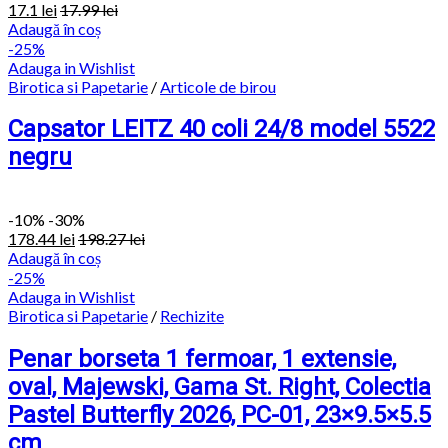
17.1
lei
17.99
lei
Adaugă în coș
-25%
Adauga in Wishlist
Birotica si Papetarie
/
Articole de birou
Capsator LEITZ 40 coli 24/8 model 5522
negru
-
10%
-30%
178.44
lei
198.27
lei
Adaugă în coș
-25%
Adauga in Wishlist
Birotica si Papetarie
/
Rechizite
Penar borseta 1 fermoar, 1 extensie,
oval, Majewski, Gama St. Right, Colectia
Pastel Butterfly 2026, PC-01, 23×9.5×5.5
cm