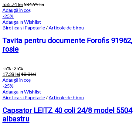
555.74
lei
584.99
lei
Adaugă în coș
-25%
Adauga in Wishlist
Birotica si Papetarie
/
Articole de birou
Tavita pentru documente Forofis 91962,
rosie
-
5%
-25%
17.38
lei
18.3
lei
Adaugă în coș
-25%
Adauga in Wishlist
Birotica si Papetarie
/
Articole de birou
Capsator LEITZ 40 coli 24/8 model 5504
albastru