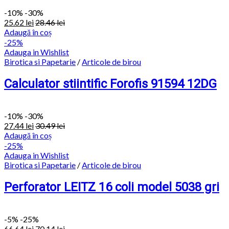
-
10%
-30%
25.62
lei
28.46
lei
Adaugă în coș
-25%
Adauga in Wishlist
Birotica si Papetarie
/
Articole de birou
Calculator stiintific Forofis 91594 12DG
-
10%
-30%
27.44
lei
30.49
lei
Adaugă în coș
-25%
Adauga in Wishlist
Birotica si Papetarie
/
Articole de birou
Perforator LEITZ 16 coli model 5038 gri
-
5%
-25%
66.64
lei
70.14
lei