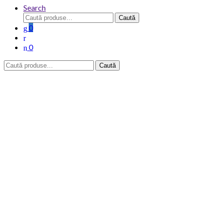
Search
Caută
Caută
după:
0
0
Caută
Caută
după: