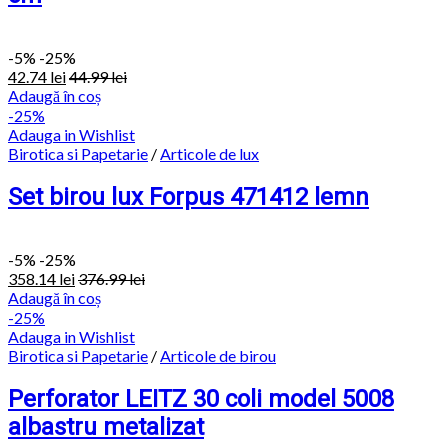
-
5%
-25%
42.74
lei
44.99
lei
Adaugă în coș
-25%
Adauga in Wishlist
Birotica si Papetarie
/
Articole de lux
Set birou lux Forpus 471412 lemn
-
5%
-25%
358.14
lei
376.99
lei
Adaugă în coș
-25%
Adauga in Wishlist
Birotica si Papetarie
/
Articole de birou
Perforator LEITZ 30 coli model 5008
albastru metalizat