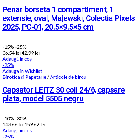
Penar borseta 1 compartiment, 1
extensie, oval, Majewski, Colectia Pixels
2025, PC-01, 20.5×9.5×5 cm
-
15%
-25%
36.54
lei
42.99
lei
Adaugă în coș
-25%
Adauga in Wishlist
Birotica si Papetarie
/
Articole de birou
Capsator LEITZ 30 coli 24/6, capsare
plata, model 5505 negru
-
10%
-30%
143.66
lei
159.62
lei
Adaugă în coș
-25%