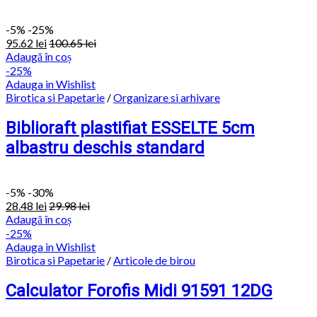
-
5%
-25%
95.62
lei
100.65
lei
Adaugă în coș
-25%
Adauga in Wishlist
Birotica si Papetarie
/
Organizare si arhivare
Biblioraft plastifiat ESSELTE 5cm
albastru deschis standard
-
5%
-30%
28.48
lei
29.98
lei
Adaugă în coș
-25%
Adauga in Wishlist
Birotica si Papetarie
/
Articole de birou
Calculator Forofis Midi 91591 12DG