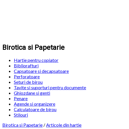
Birotica si Papetarie
Hartie pentru copiator
Bibliorafturi
Capsatoare si decapsatoare
Perforatoare
Seturi de birou
Tavite si suporturi pentru documente
Ghiozdane si genti
Penare
Agende si organizere
Calculatoare de birou
Stilouri
Birotica si Papetarie
/
Articole din hartie