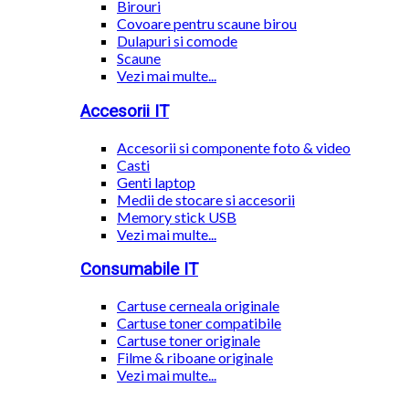
Birouri
Covoare pentru scaune birou
Dulapuri si comode
Scaune
Vezi mai multe...
Accesorii IT
Accesorii si componente foto & video
Casti
Genti laptop
Medii de stocare si accesorii
Memory stick USB
Vezi mai multe...
Consumabile IT
Cartuse cerneala originale
Cartuse toner compatibile
Cartuse toner originale
Filme & riboane originale
Vezi mai multe...