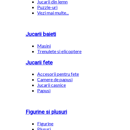
Jucarii din lemn
Puzzle-uri
Vezi mai multe...
Jucarii baieti
Masini
Trenulete si elicoptere
Jucarii fete
Accesorii pentru fete
Camere de papusi
Jucarii casnice
Papusi
Figurine si plusuri
Figurine
Plusuri