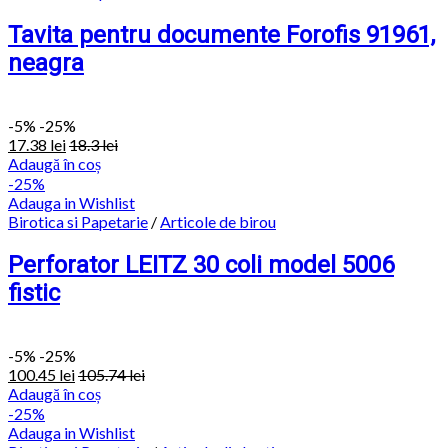
Tavita pentru documente Forofis 91961,
neagra
-
5%
-25%
17.38
lei
18.3
lei
Adaugă în coș
-25%
Adauga in Wishlist
Birotica si Papetarie
/
Articole de birou
Perforator LEITZ 30 coli model 5006
fistic
-
5%
-25%
100.45
lei
105.74
lei
Adaugă în coș
-25%
Adauga in Wishlist