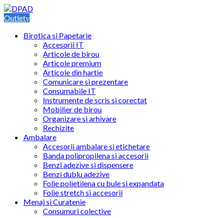
Skip
Skip
to
to
Outlet
navigation
content
Birotica si Papetarie
Accesorii IT
Articole de birou
Articole premium
Articole din hartie
Comunicare si prezentare
Consumabile IT
Instrumente de scris si corectat
Mobilier de birou
Organizare si arhivare
Rechizite
Ambalare
Accesorii ambalare si etichetare
Banda polipropilena si accesorii
Benzi adezive si dispensere
Benzi dublu adezive
Folie polietilena cu bule si expandata
Folie stretch si accesorii
Menaj si Curatenie
Consumuri colective