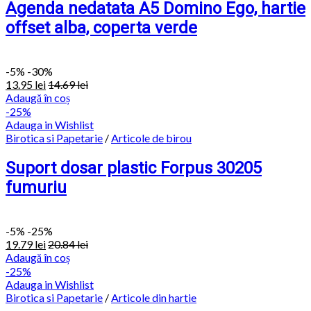
Agenda nedatata A5 Domino Ego, hartie
offset alba, coperta verde
-
5%
-30%
13.95
lei
14.69
lei
Adaugă în coș
-25%
Adauga in Wishlist
Birotica si Papetarie
/
Articole de birou
Suport dosar plastic Forpus 30205
fumuriu
-
5%
-25%
19.79
lei
20.84
lei
Adaugă în coș
-25%
Adauga in Wishlist
Birotica si Papetarie
/
Articole din hartie