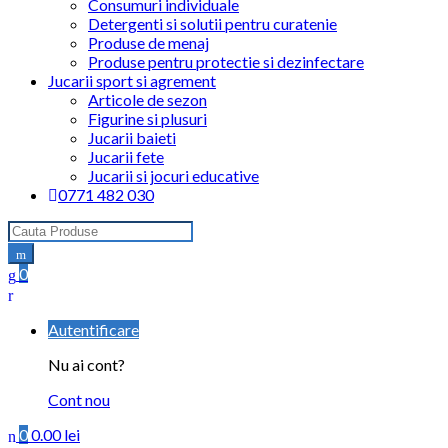
Consumuri individuale
Detergenti si solutii pentru curatenie
Produse de menaj
Produse pentru protectie si dezinfectare
Jucarii sport si agrement
Articole de sezon
Figurine si plusuri
Jucarii baieti
Jucarii fete
Jucarii si jocuri educative
0771 482 030
Search
for:
0
Autentificare
Nu ai cont?
Cont nou
0
0.00
lei