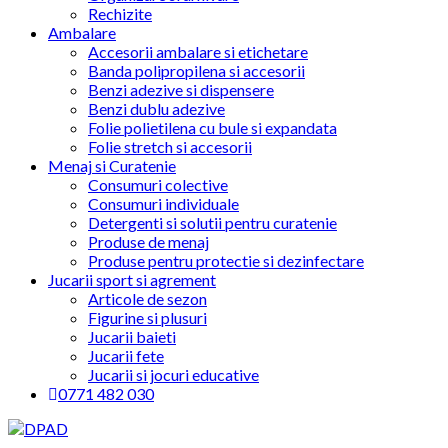
Rechizite
Ambalare
Accesorii ambalare si etichetare
Banda polipropilena si accesorii
Benzi adezive si dispensere
Benzi dublu adezive
Folie polietilena cu bule si expandata
Folie stretch si accesorii
Menaj si Curatenie
Consumuri colective
Consumuri individuale
Detergenti si solutii pentru curatenie
Produse de menaj
Produse pentru protectie si dezinfectare
Jucarii sport si agrement
Articole de sezon
Figurine si plusuri
Jucarii baieti
Jucarii fete
Jucarii si jocuri educative
0771 482 030