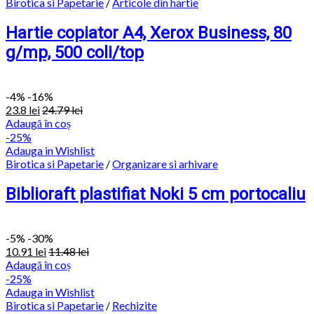
Birotica si Papetarie
/
Articole din hartie
Hartie copiator A4, Xerox Business, 80
g/mp, 500 coli/top
-
4%
-16%
23.8
lei
24.79
lei
Adaugă în coș
-25%
Adauga in Wishlist
Birotica si Papetarie
/
Organizare si arhivare
Biblioraft plastifiat Noki 5 cm portocaliu
-
5%
-30%
10.91
lei
11.48
lei
Adaugă în coș
-25%
Adauga in Wishlist
Birotica si Papetarie
/
Rechizite