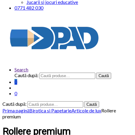
Jucarii si jocuri educative
0771 482 030
Search
Caută după:
Caută
0
0
Caută după:
Caută
Prima pagină
Birotica si Papetarie
Articole de lux
Rollere
premium
Rollere premium