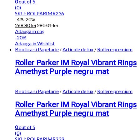
0
out of 5
(0)
SKU: ROLPARIMR236
-
4%
-20%
268.80
lei
280.01
lei
Adaugă în coș
-20%
Adauga in Wishlist
Birotica si Papetarie
/
Articole de lux
/
Rollere premium
Roller Parker IM Royal Vibrant Rings
Amethyst Purple negru mat
Birotica si Papetarie
/
Articole de lux
/
Rollere premium
Roller Parker IM Royal Vibrant Rings
Amethyst Purple negru mat
0
out of 5
(0)
SKU: ROLPARIMR239