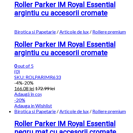
Roller Parker IM Royal Essential
argintiu cu accesorii cromate
Birotica si Papetarie
/
Articole de lux
/
Rollere premium
Roller Parker IM Royal Essential
argintiu cu accesorii cromate
0
out of 5
(0)
SKU: ROLPARIMR633
-
4%
-20%
166.08
lei
172.99
lei
Adaugă în coș
-20%
Adauga in Wishlist
Birotica si Papetarie
/
Articole de lux
/
Rollere premium
Roller Parker IM Royal Essential
negru mat cu accesorii cromate