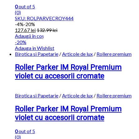
0
out of 5
(0)
SKU: ROLPARVECROY444
-
4%
-20%
127.67
lei
132.99
lei
Adaugă în coș
-20%
Adauga in Wishlist
Birotica si Papetarie
/
Articole de lux
/
Rollere premium
Roller Parker IM Royal Premium
violet cu accesorii cromate
Birotica si Papetarie
/
Articole de lux
/
Rollere premium
Roller Parker IM Royal Premium
violet cu accesorii cromate
0
out of 5
(0)