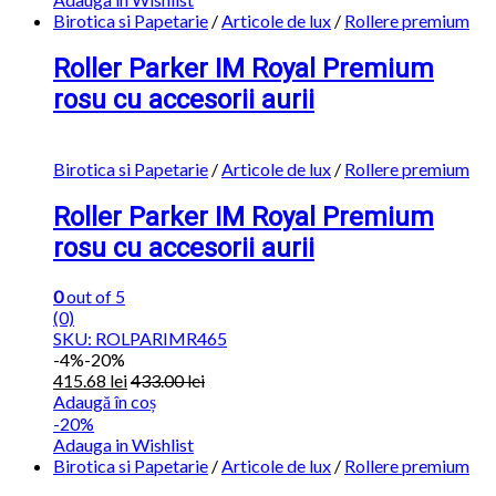
Birotica si Papetarie
/
Articole de lux
/
Rollere premium
Roller Parker IM Royal Premium
rosu cu accesorii aurii
Birotica si Papetarie
/
Articole de lux
/
Rollere premium
Roller Parker IM Royal Premium
rosu cu accesorii aurii
0
out of 5
(0)
SKU: ROLPARIMR465
-
4%
-20%
415.68
lei
433.00
lei
Adaugă în coș
-20%
Adauga in Wishlist
Birotica si Papetarie
/
Articole de lux
/
Rollere premium