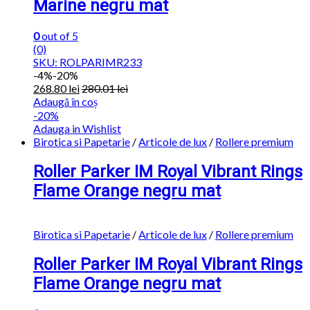
Marine negru mat
0
out of 5
(0)
SKU: ROLPARIMR233
-
4%
-20%
268.80
lei
280.01
lei
Adaugă în coș
-20%
Adauga in Wishlist
Birotica si Papetarie
/
Articole de lux
/
Rollere premium
Roller Parker IM Royal Vibrant Rings
Flame Orange negru mat
Birotica si Papetarie
/
Articole de lux
/
Rollere premium
Roller Parker IM Royal Vibrant Rings
Flame Orange negru mat