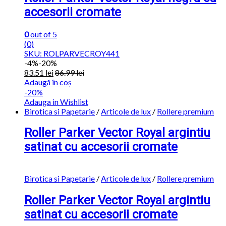
accesorii cromate
0
out of 5
(0)
SKU: ROLPARVECROY441
-
4%
-20%
83.51
lei
86.99
lei
Adaugă în coș
-20%
Adauga in Wishlist
Birotica si Papetarie
/
Articole de lux
/
Rollere premium
Roller Parker Vector Royal argintiu
satinat cu accesorii cromate
Birotica si Papetarie
/
Articole de lux
/
Rollere premium
Roller Parker Vector Royal argintiu
satinat cu accesorii cromate