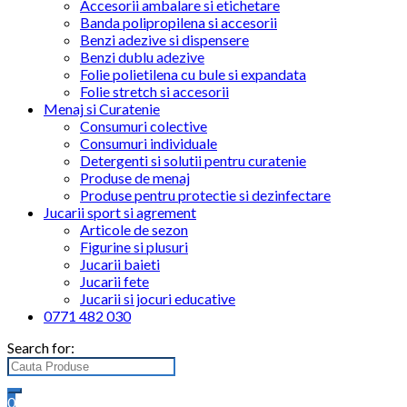
Accesorii ambalare si etichetare
Banda polipropilena si accesorii
Benzi adezive si dispensere
Benzi dublu adezive
Folie polietilena cu bule si expandata
Folie stretch si accesorii
Menaj si Curatenie
Consumuri colective
Consumuri individuale
Detergenti si solutii pentru curatenie
Produse de menaj
Produse pentru protectie si dezinfectare
Jucarii sport si agrement
Articole de sezon
Figurine si plusuri
Jucarii baieti
Jucarii fete
Jucarii si jocuri educative
0771 482 030
Search for:
0