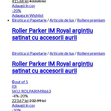
415.68
lei
433.00
lei
Adaugă în coș
-20%
Adauga in Wishlist
Birotica si Papetarie
/
Articole de lux
/
Rollere premium
Roller Parker IM Royal argintiu
satinat cu accesorii aurii
Birotica si Papetarie
/
Articole de lux
/
Rollere premium
Roller Parker IM Royal argintiu
satinat cu accesorii aurii
0
out of 5
(0)
SKU: ROLPARIMR663
-
4%
-20%
223.67
lei
232.99
lei
Adaugă în coș
-20%