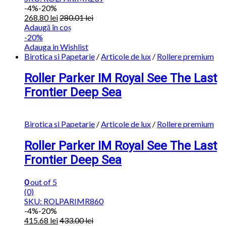
-
4%
-20%
268.80
lei
280.01
lei
Adaugă în coș
-20%
Adauga in Wishlist
Birotica si Papetarie
/
Articole de lux
/
Rollere premium
Roller Parker IM Royal See The Last
Frontier Deep Sea
Birotica si Papetarie
/
Articole de lux
/
Rollere premium
Roller Parker IM Royal See The Last
Frontier Deep Sea
0
out of 5
(0)
SKU: ROLPARIMR860
-
4%
-20%
415.68
lei
433.00
lei