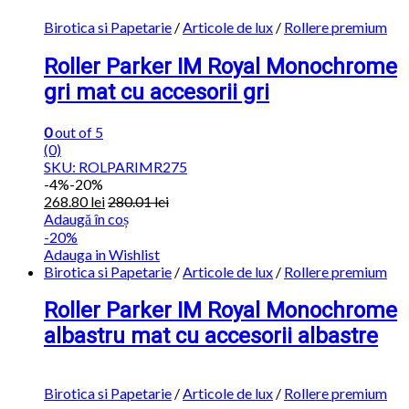
Birotica si Papetarie
/
Articole de lux
/
Rollere premium
Roller Parker IM Royal Monochrome
gri mat cu accesorii gri
0
out of 5
(0)
SKU: ROLPARIMR275
-
4%
-20%
268.80
lei
280.01
lei
Adaugă în coș
-20%
Adauga in Wishlist
Birotica si Papetarie
/
Articole de lux
/
Rollere premium
Roller Parker IM Royal Monochrome
albastru mat cu accesorii albastre
Birotica si Papetarie
/
Articole de lux
/
Rollere premium