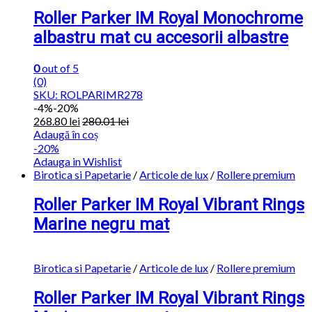
Roller Parker IM Royal Monochrome
albastru mat cu accesorii albastre
0
out of 5
(0)
SKU: ROLPARIMR278
-
4%
-20%
268.80
lei
280.01
lei
Adaugă în coș
-20%
Adauga in Wishlist
Birotica si Papetarie
/
Articole de lux
/
Rollere premium
Roller Parker IM Royal Vibrant Rings
Marine negru mat
Birotica si Papetarie
/
Articole de lux
/
Rollere premium
Roller Parker IM Royal Vibrant Rings