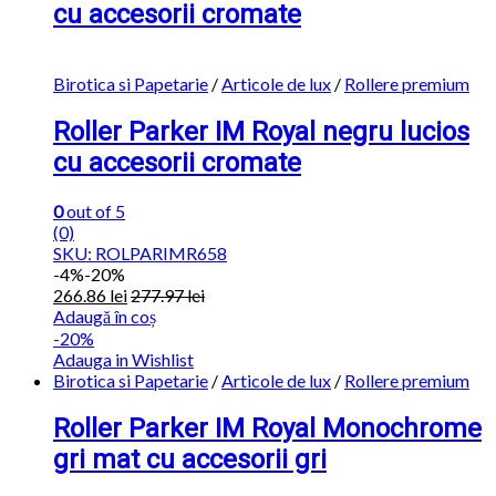
cu accesorii cromate
Birotica si Papetarie
/
Articole de lux
/
Rollere premium
Roller Parker IM Royal negru lucios
cu accesorii cromate
0
out of 5
(0)
SKU: ROLPARIMR658
-
4%
-20%
266.86
lei
277.97
lei
Adaugă în coș
-20%
Adauga in Wishlist
Birotica si Papetarie
/
Articole de lux
/
Rollere premium
Roller Parker IM Royal Monochrome
gri mat cu accesorii gri