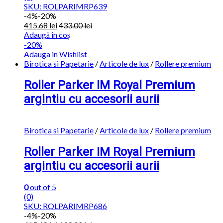
SKU: ROLPARIMRP639
-
4%
-20%
415.68
lei
433.00
lei
Adaugă în coș
-20%
Adauga in Wishlist
Birotica si Papetarie
/
Articole de lux
/
Rollere premium
Roller Parker IM Royal Premium
argintiu cu accesorii aurii
Birotica si Papetarie
/
Articole de lux
/
Rollere premium
Roller Parker IM Royal Premium
argintiu cu accesorii aurii
0
out of 5
(0)
SKU: ROLPARIMRP686
-
4%
-20%