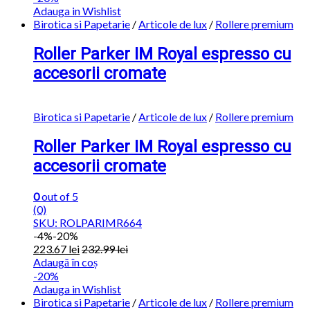
Adauga in Wishlist
Birotica si Papetarie
/
Articole de lux
/
Rollere premium
Roller Parker IM Royal espresso cu
accesorii cromate
Birotica si Papetarie
/
Articole de lux
/
Rollere premium
Roller Parker IM Royal espresso cu
accesorii cromate
0
out of 5
(0)
SKU: ROLPARIMR664
-
4%
-20%
223.67
lei
232.99
lei
Adaugă în coș
-20%
Adauga in Wishlist
Birotica si Papetarie
/
Articole de lux
/
Rollere premium