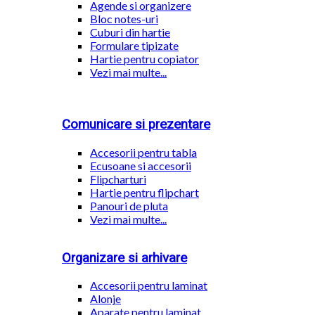
Agende si organizere
Bloc notes-uri
Cuburi din hartie
Formulare tipizate
Hartie pentru copiator
Vezi mai multe...
Comunicare si prezentare
Accesorii pentru tabla
Ecusoane si accesorii
Flipcharturi
Hartie pentru flipchart
Panouri de pluta
Vezi mai multe...
Organizare si arhivare
Accesorii pentru laminat
Alonje
Aparate pentru laminat