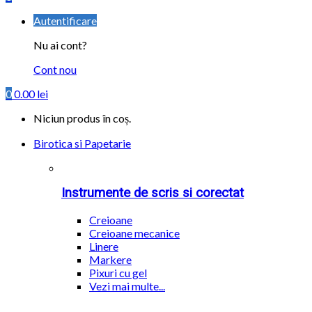
Autentificare
Nu ai cont?
Cont nou
0
0.00
lei
Niciun produs în coș.
Birotica si Papetarie
Instrumente de scris si corectat
Creioane
Creioane mecanice
Linere
Markere
Pixuri cu gel
Vezi mai multe...