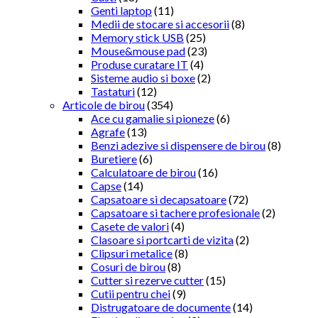
Genti laptop
(11)
Medii de stocare si accesorii
(8)
Memory stick USB
(25)
Mouse&mouse pad
(23)
Produse curatare IT
(4)
Sisteme audio si boxe
(2)
Tastaturi
(12)
Articole de birou
(354)
Ace cu gamalie si pioneze
(6)
Agrafe
(13)
Benzi adezive si dispensere de birou
(8)
Buretiere
(6)
Calculatoare de birou
(16)
Capse
(14)
Capsatoare si decapsatoare
(72)
Capsatoare si tachere profesionale
(2)
Casete de valori
(4)
Clasoare si portcarti de vizita
(2)
Clipsuri metalice
(8)
Cosuri de birou
(8)
Cutter si rezerve cutter
(15)
Cutii pentru chei
(9)
Distrugatoare de documente
(14)