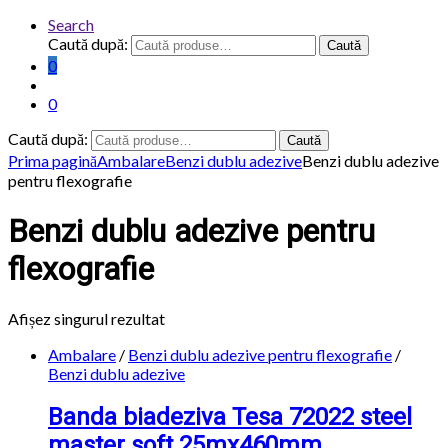
Search
Caută după:
Caută
0
0
Caută după:
Caută
Prima pagină
Ambalare
Benzi dublu adezive
Benzi dublu adezive
pentru flexografie
Benzi dublu adezive pentru
flexografie
Afișez singurul rezultat
Ambalare
/
Benzi dublu adezive pentru flexografie
/
Benzi dublu adezive
Banda biadeziva Tesa 72022 steel
master soft 25mx460mm