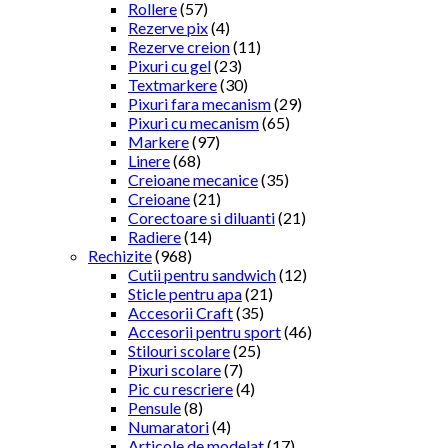
Rollere
(57)
Rezerve pix
(4)
Rezerve creion
(11)
Pixuri cu gel
(23)
Textmarkere
(30)
Pixuri fara mecanism
(29)
Pixuri cu mecanism
(65)
Markere
(97)
Linere
(68)
Creioane mecanice
(35)
Creioane
(21)
Corectoare si diluanti
(21)
Radiere
(14)
Rechizite
(968)
Cutii pentru sandwich
(12)
Sticle pentru apa
(21)
Accesorii Craft
(35)
Accesorii pentru sport
(46)
Stilouri scolare
(25)
Pixuri scolare
(7)
Pic cu rescriere
(4)
Pensule
(8)
Numaratori
(4)
Articole de modelat
(17)