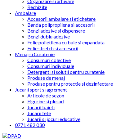
Organizare si arhivare
Rechizite
Ambalare
Accesorii ambalare si etichetare
Banda polipropilena si accesorii
Benzi adezive si dispensere
Benzi dublu adezive
Folie polietilena cu bule si expandata
Folie stretch si accesorii
Menaj si Curatenie
Consumuri colective
Consumuri individuale
Detergenti si solutii pentru curatenie
Produse de menaj
Produse pentru protectie si dezinfectare
Jucarii sport si agrement
Articole de sezon
Figurine si plusuri
Jucarii baieti
Jucarii fete
Jucarii si jocuri educative
0771 482 030