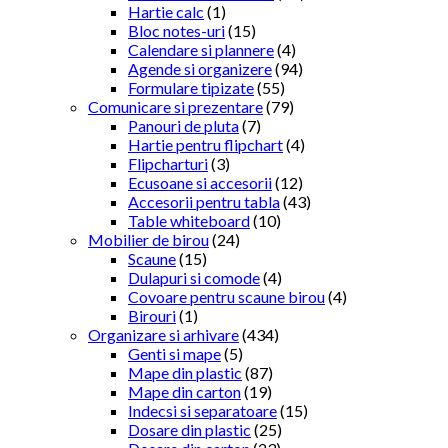
Hartie calc
(1)
Bloc notes-uri
(15)
Calendare si plannere
(4)
Agende si organizere
(94)
Formulare tipizate
(55)
Comunicare si prezentare
(79)
Panouri de pluta
(7)
Hartie pentru flipchart
(4)
Flipcharturi
(3)
Ecusoane si accesorii
(12)
Accesorii pentru tabla
(43)
Table whiteboard
(10)
Mobilier de birou
(24)
Scaune
(15)
Dulapuri si comode
(4)
Covoare pentru scaune birou
(4)
Birouri
(1)
Organizare si arhivare
(434)
Genti si mape
(5)
Mape din plastic
(87)
Mape din carton
(19)
Indecsi si separatoare
(15)
Dosare din plastic
(25)