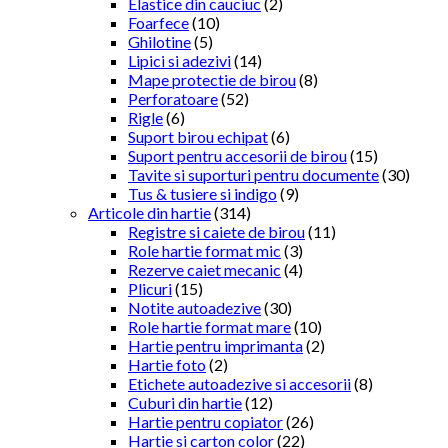
Elastice din cauciuc
(2)
Foarfece
(10)
Ghilotine
(5)
Lipici si adezivi
(14)
Mape protectie de birou
(8)
Perforatoare
(52)
Rigle
(6)
Suport birou echipat
(6)
Suport pentru accesorii de birou
(15)
Tavite si suporturi pentru documente
(30)
Tus & tusiere si indigo
(9)
Articole din hartie
(314)
Registre si caiete de birou
(11)
Role hartie format mic
(3)
Rezerve caiet mecanic
(4)
Plicuri
(15)
Notite autoadezive
(30)
Role hartie format mare
(10)
Hartie pentru imprimanta
(2)
Hartie foto
(2)
Etichete autoadezive si accesorii
(8)
Cuburi din hartie
(12)
Hartie pentru copiator
(26)
Hartie si carton color
(22)