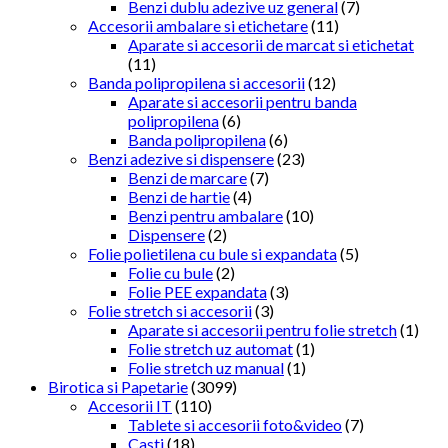
Benzi dublu adezive uz general
(7)
Accesorii ambalare si etichetare
(11)
Aparate si accesorii de marcat si etichetat
(11)
Banda polipropilena si accesorii
(12)
Aparate si accesorii pentru banda
polipropilena
(6)
Banda polipropilena
(6)
Benzi adezive si dispensere
(23)
Benzi de marcare
(7)
Benzi de hartie
(4)
Benzi pentru ambalare
(10)
Dispensere
(2)
Folie polietilena cu bule si expandata
(5)
Folie cu bule
(2)
Folie PEE expandata
(3)
Folie stretch si accesorii
(3)
Aparate si accesorii pentru folie stretch
(1)
Folie stretch uz automat
(1)
Folie stretch uz manual
(1)
Birotica si Papetarie
(3099)
Accesorii IT
(110)
Tablete si accesorii foto&video
(7)
Casti
(18)