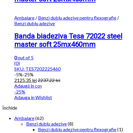
Ambalare
/
Benzi dublu adezive pentru flexografie
/
Benzi dublu adezive
Banda biadeziva Tesa 72022 steel
master soft 25mx460mm
0
out of 5
(0)
SKU: TES7202225460
-
5%
-25%
2125.35
lei
2237.22
lei
Adaugă în coș
-25%
Adauga in Wishlist
Închide
Ambalare
(62)
Benzi dublu adezive
(8)
Benzi dublu adezive pentru flexografie
(1)