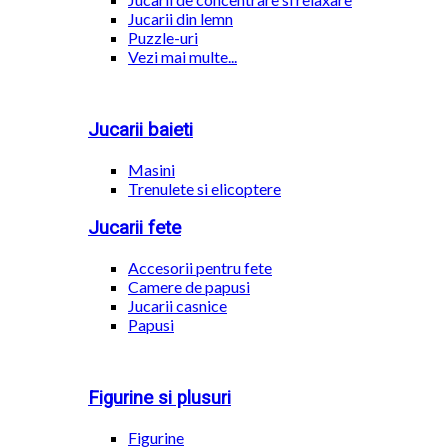
Jucarii din lemn
Puzzle-uri
Vezi mai multe...
Jucarii baieti
Masini
Trenulete si elicoptere
Jucarii fete
Accesorii pentru fete
Camere de papusi
Jucarii casnice
Papusi
Figurine si plusuri
Figurine