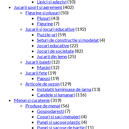
Lipici si adezivi
(10)
Jucarii sport si agrement
(402)
Figurine si plusuri
(50)
Plusuri
(43)
Figurine
(7)
Jucarii si jocuri educative
(192)
Puzzle-uri
(59)
Seturi de constructie si modelat
(4)
Jocuri educative
(22)
Jocuri de societate
(82)
Jucarii din lemn
(25)
Jucarii baieti
(12)
Masini
(12)
Jucarii fete
(19)
Papusi
(19)
Articole de sezon
(129)
Instalatii luminoase de iarna
(13)
Candele si lumanari
(116)
Menaj si curatenie
(319)
Produse de menaj
(56)
Gospodaresti
(7)
Cosuri si saci menajeri
(4)
Pungi si sacose plastic
(4)
Pungi si sacose de hartie
(11)