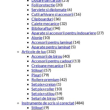
Dosare din carton
(23)
Folii protectie
(20)
Serviete si diplomate
(6)
Cutii arhivare si accesorii
(16)
Clipboarduri
(36)
Caiete mecanice
(32)
Bibliorafturi
(94)
Aparate si accesorii pentru indosariere
(27)
Alonje
(10)
Accesorii pentru laminat
(14)
Aparate pentru laminat
(5)
Articole de lux
(332)
Accesorii de birou
(40)
Accesorii pentru cadouri
(13)
Creioane mecanice
(13)
Stilouri
(57)
Pixuri
(79)
Rollere premium
(42)
Set pix+creion
(1)
Set pix+roller
(10)
Set pix+stilou
(59)
Seturi de birou
(18)
Instrumente de scris si corectat
(484)
Stilouri
(9)