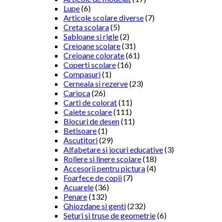
Lupe
(6)
Articole scolare diverse
(7)
Creta scolara
(5)
Sabloane si rigle
(2)
Creioane scolare
(31)
Creioane colorate
(61)
Coperti scolare
(16)
Compasuri
(1)
Cerneala si rezerve
(23)
Carioca
(26)
Carti de colorat
(11)
Caiete scolare
(111)
Blocuri de desen
(11)
Betisoare
(1)
Ascutitori
(29)
Alfabetare si jocuri educative
(3)
Rollere si linere scolare
(18)
Accesorii pentru pictura
(4)
Foarfece de copii
(7)
Acuarele
(36)
Penare
(132)
Ghiozdane si genti
(232)
Seturi si truse de geometrie
(6)