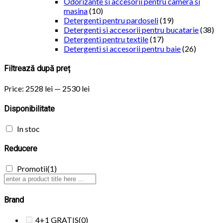
Odorizante si accesorii pentru camera si
masina
(10)
Detergenti pentru pardoseli
(19)
Detergenti si accesorii pentru bucatarie
(38)
Detergenti pentru textile
(17)
Detergenti si accesorii pentru baie
(26)
Filtrează după preț
Price:
2528 lei
—
2530 lei
Disponibilitate
In stoc
Reducere
Promotii
(1)
Brand
4+1 GRATIS
(0)