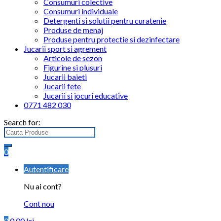
Consumuri colective
Consumuri individuale
Detergenti si solutii pentru curatenie
Produse de menaj
Produse pentru protectie si dezinfectare
Jucarii sport si agrement
Articole de sezon
Figurine si plusuri
Jucarii baieti
Jucarii fete
Jucarii si jocuri educative
0771 482 030
Search for:
0
Autentificare
Nu ai cont?
Cont nou
0
0.00
lei