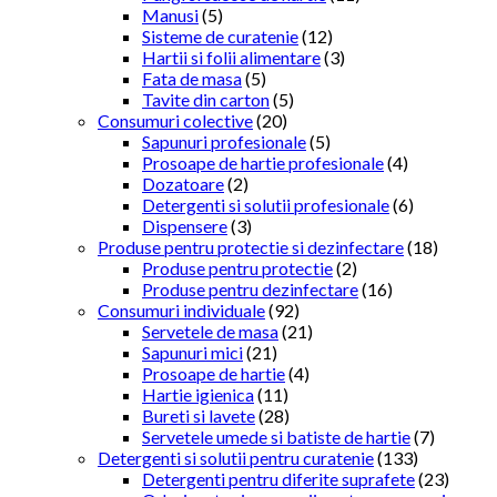
Manusi
(5)
Sisteme de curatenie
(12)
Hartii si folii alimentare
(3)
Fata de masa
(5)
Tavite din carton
(5)
Consumuri colective
(20)
Sapunuri profesionale
(5)
Prosoape de hartie profesionale
(4)
Dozatoare
(2)
Detergenti si solutii profesionale
(6)
Dispensere
(3)
Produse pentru protectie si dezinfectare
(18)
Produse pentru protectie
(2)
Produse pentru dezinfectare
(16)
Consumuri individuale
(92)
Servetele de masa
(21)
Sapunuri mici
(21)
Prosoape de hartie
(4)
Hartie igienica
(11)
Bureti si lavete
(28)
Servetele umede si batiste de hartie
(7)
Detergenti si solutii pentru curatenie
(133)
Detergenti pentru diferite suprafete
(23)