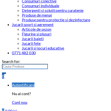
Consumuri colective
Consumuri individuale
Detergenti si solutii pentru curatenie
Produse de menaj
Produse pentru protectie si dezinfectare
Jucarii sport si agrement
Articole de sezon
Figurine si plusuri
Jucarii baieti
Jucarii fete
Jucarii si jocuri educative
0771 482 030
Search for:
0
Autentificare
Nu ai cont?
Cont nou
0
0.00
lei