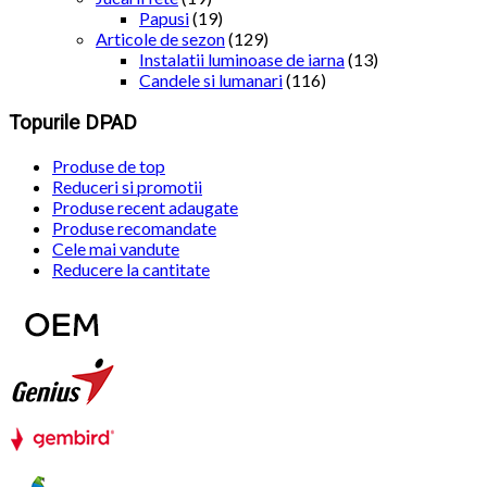
Papusi
(19)
Articole de sezon
(129)
Instalatii luminoase de iarna
(13)
Candele si lumanari
(116)
Topurile DPAD
Produse de top
Reduceri si promotii
Produse recent adaugate
Produse recomandate
Cele mai vandute
Reducere la cantitate