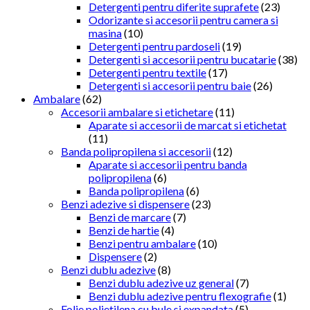
Detergenti pentru diferite suprafete
(23)
Odorizante si accesorii pentru camera si
masina
(10)
Detergenti pentru pardoseli
(19)
Detergenti si accesorii pentru bucatarie
(38)
Detergenti pentru textile
(17)
Detergenti si accesorii pentru baie
(26)
Ambalare
(62)
Accesorii ambalare si etichetare
(11)
Aparate si accesorii de marcat si etichetat
(11)
Banda polipropilena si accesorii
(12)
Aparate si accesorii pentru banda
polipropilena
(6)
Banda polipropilena
(6)
Benzi adezive si dispensere
(23)
Benzi de marcare
(7)
Benzi de hartie
(4)
Benzi pentru ambalare
(10)
Dispensere
(2)
Benzi dublu adezive
(8)
Benzi dublu adezive uz general
(7)
Benzi dublu adezive pentru flexografie
(1)
Folie polietilena cu bule si expandata
(5)