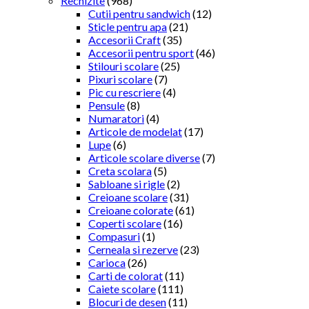
Rechizite
(968)
Cutii pentru sandwich
(12)
Sticle pentru apa
(21)
Accesorii Craft
(35)
Accesorii pentru sport
(46)
Stilouri scolare
(25)
Pixuri scolare
(7)
Pic cu rescriere
(4)
Pensule
(8)
Numaratori
(4)
Articole de modelat
(17)
Lupe
(6)
Articole scolare diverse
(7)
Creta scolara
(5)
Sabloane si rigle
(2)
Creioane scolare
(31)
Creioane colorate
(61)
Coperti scolare
(16)
Compasuri
(1)
Cerneala si rezerve
(23)
Carioca
(26)
Carti de colorat
(11)
Caiete scolare
(111)
Blocuri de desen
(11)