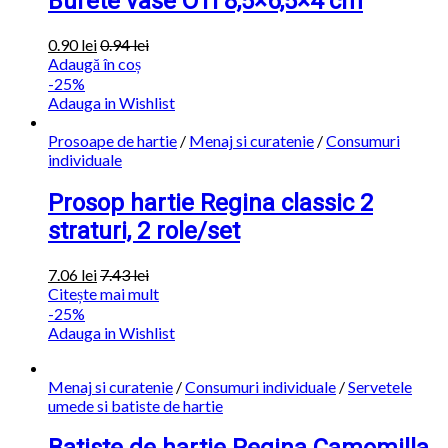
Burete vase OTI 8,5×6,5×4 cm
0.90
lei
0.94
lei
Adaugă în coș
-25%
Adauga in Wishlist
Prosoape de hartie
/
Menaj si curatenie
/
Consumuri
individuale
Prosop hartie Regina classic 2
straturi, 2 role/set
7.06
lei
7.43
lei
Citește mai mult
-25%
Adauga in Wishlist
Menaj si curatenie
/
Consumuri individuale
/
Servetele
umede si batiste de hartie