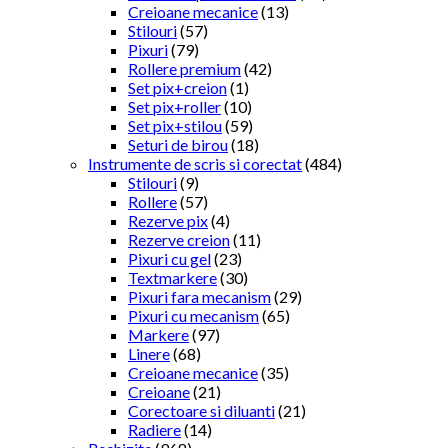
Creioane mecanice
(13)
Stilouri
(57)
Pixuri
(79)
Rollere premium
(42)
Set pix+creion
(1)
Set pix+roller
(10)
Set pix+stilou
(59)
Seturi de birou
(18)
Instrumente de scris si corectat
(484)
Stilouri
(9)
Rollere
(57)
Rezerve pix
(4)
Rezerve creion
(11)
Pixuri cu gel
(23)
Textmarkere
(30)
Pixuri fara mecanism
(29)
Pixuri cu mecanism
(65)
Markere
(97)
Linere
(68)
Creioane mecanice
(35)
Creioane
(21)
Corectoare si diluanti
(21)
Radiere
(14)