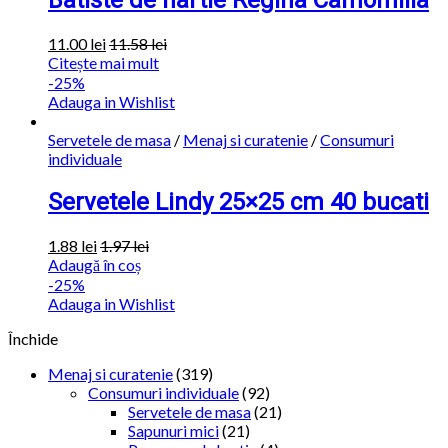
Batiste de hartie Regina Camomilla
11.00
lei
11.58
lei
Citește mai mult
-25%
Adauga in Wishlist
Servetele de masa
/
Menaj si curatenie
/
Consumuri
individuale
Servetele Lindy 25×25 cm 40 bucati
1.88
lei
1.97
lei
Adaugă în coș
-25%
Adauga in Wishlist
Închide
Menaj si curatenie
(319)
Consumuri individuale
(92)
Servetele de masa
(21)
Sapunuri mici
(21)