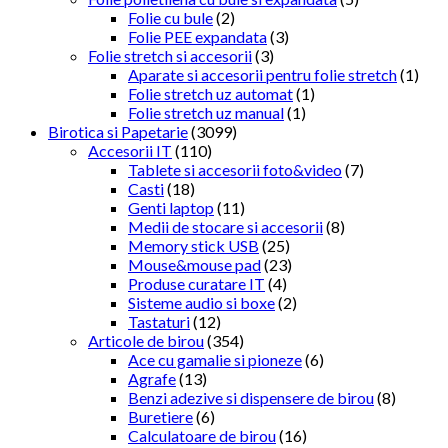
Folie cu bule
(2)
Folie PEE expandata
(3)
Folie stretch si accesorii
(3)
Aparate si accesorii pentru folie stretch
(1)
Folie stretch uz automat
(1)
Folie stretch uz manual
(1)
Birotica si Papetarie
(3099)
Accesorii IT
(110)
Tablete si accesorii foto&video
(7)
Casti
(18)
Genti laptop
(11)
Medii de stocare si accesorii
(8)
Memory stick USB
(25)
Mouse&mouse pad
(23)
Produse curatare IT
(4)
Sisteme audio si boxe
(2)
Tastaturi
(12)
Articole de birou
(354)
Ace cu gamalie si pioneze
(6)
Agrafe
(13)
Benzi adezive si dispensere de birou
(8)
Buretiere
(6)
Calculatoare de birou
(16)