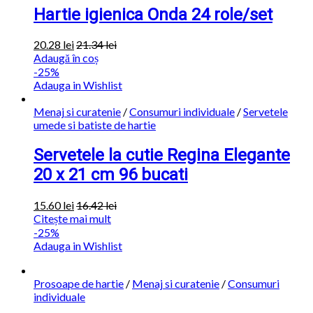
Hartie igienica Onda 24 role/set
20.28
lei
21.34
lei
Adaugă în coș
-25%
Adauga in Wishlist
Menaj si curatenie
/
Consumuri individuale
/
Servetele
umede si batiste de hartie
Servetele la cutie Regina Elegante
20 x 21 cm 96 bucati
15.60
lei
16.42
lei
Citește mai mult
-25%
Adauga in Wishlist
Prosoape de hartie
/
Menaj si curatenie
/
Consumuri
individuale