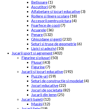
Betisoare
(1)
Ascutitori
(29)
Alfabetare si jocuri educative
(3)
Rollere si linere scolare
(18)
Accesorii pentru pictura
(4)
Foarfece de copii
(7)
Acuarele
(36)
Penare
(132)
Ghiozdane si genti
(232)
Seturi si truse de geometrie
(6)
Lipici si adezivi
(10)
Jucarii sport si agrement
(402)
Figurine si plusuri
(50)
Plusuri
(43)
Figurine
(7)
Jucarii si jocuri educative
(192)
Puzzle-uri
(59)
Seturi de constructie si modelat
(4)
Jocuri educative
(22)
Jocuri de societate
(82)
Jucarii din lemn
(25)
Jucarii baieti
(12)
Masini
(12)
Jucarii fete
(19)