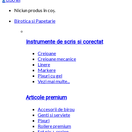
Niciun produs în coș.
Birotica si Papetarie
Instrumente de scris si corectat
Creioane
Creioane mecanice
Linere
Markere
Pixuri cu gel
Vezi mai multe...
Articole premium
Accesorii de birou
Genti si serviete
Pixuri
Rollere premium
Set pix + creion