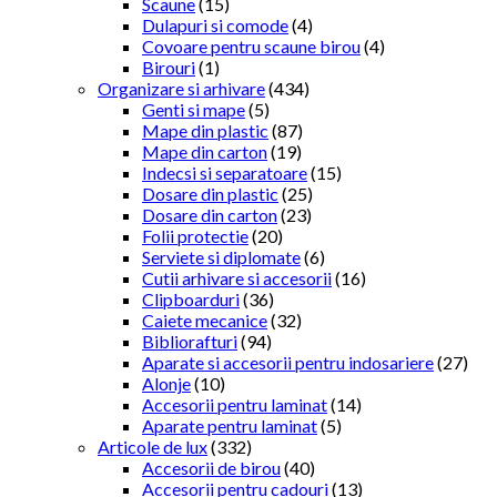
Scaune
(15)
Dulapuri si comode
(4)
Covoare pentru scaune birou
(4)
Birouri
(1)
Organizare si arhivare
(434)
Genti si mape
(5)
Mape din plastic
(87)
Mape din carton
(19)
Indecsi si separatoare
(15)
Dosare din plastic
(25)
Dosare din carton
(23)
Folii protectie
(20)
Serviete si diplomate
(6)
Cutii arhivare si accesorii
(16)
Clipboarduri
(36)
Caiete mecanice
(32)
Bibliorafturi
(94)
Aparate si accesorii pentru indosariere
(27)
Alonje
(10)
Accesorii pentru laminat
(14)
Aparate pentru laminat
(5)
Articole de lux
(332)
Accesorii de birou
(40)
Accesorii pentru cadouri
(13)