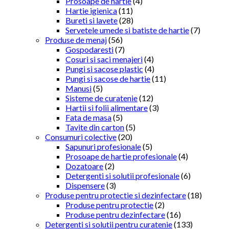
Prosoape de hartie
(4)
Hartie igienica
(11)
Bureti si lavete
(28)
Servetele umede si batiste de hartie
(7)
Produse de menaj
(56)
Gospodaresti
(7)
Cosuri si saci menajeri
(4)
Pungi si sacose plastic
(4)
Pungi si sacose de hartie
(11)
Manusi
(5)
Sisteme de curatenie
(12)
Hartii si folii alimentare
(3)
Fata de masa
(5)
Tavite din carton
(5)
Consumuri colective
(20)
Sapunuri profesionale
(5)
Prosoape de hartie profesionale
(4)
Dozatoare
(2)
Detergenti si solutii profesionale
(6)
Dispensere
(3)
Produse pentru protectie si dezinfectare
(18)
Produse pentru protectie
(2)
Produse pentru dezinfectare
(16)
Detergenti si solutii pentru curatenie
(133)