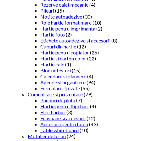
Rezerve caiet mecanic
(4)
Plicuri
(15)
Notite autoadezive
(30)
Role hartie format mare
(10)
Hartie pentru imprimanta
(2)
Hartie foto
(2)
Etichete autoadezive si accesorii
(8)
Cuburi din hartie
(12)
Hartie pentru copiator
(26)
Hartie si carton color
(22)
Hartie calc
(1)
Bloc notes-uri
(15)
Calendare si plannere
(4)
Agende si organizere
(94)
Formulare tipizate
(55)
Comunicare si prezentare
(79)
Panouri de pluta
(7)
Hartie pentru flipchart
(4)
Flipcharturi
(3)
Ecusoane si accesorii
(12)
Accesorii pentru tabla
(43)
Table whiteboard
(10)
Mobilier de birou
(24)