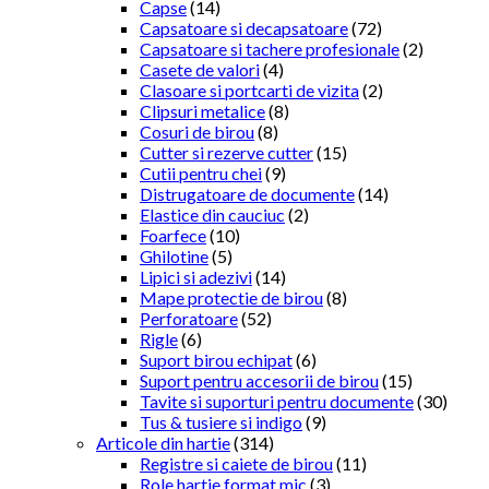
Capse
(14)
Capsatoare si decapsatoare
(72)
Capsatoare si tachere profesionale
(2)
Casete de valori
(4)
Clasoare si portcarti de vizita
(2)
Clipsuri metalice
(8)
Cosuri de birou
(8)
Cutter si rezerve cutter
(15)
Cutii pentru chei
(9)
Distrugatoare de documente
(14)
Elastice din cauciuc
(2)
Foarfece
(10)
Ghilotine
(5)
Lipici si adezivi
(14)
Mape protectie de birou
(8)
Perforatoare
(52)
Rigle
(6)
Suport birou echipat
(6)
Suport pentru accesorii de birou
(15)
Tavite si suporturi pentru documente
(30)
Tus & tusiere si indigo
(9)
Articole din hartie
(314)
Registre si caiete de birou
(11)
Role hartie format mic
(3)