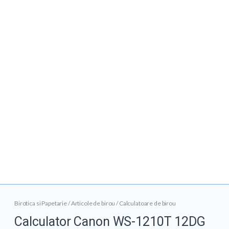
Birotica si Papetarie
/
Articole de birou
/
Calculatoare de birou
Calculator Canon WS-1210T 12DG