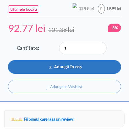
12.99 lei
19.99 lei
Ultimele bucati
92.77
lei
-8%
101.38
lei
Cantitate
Calculator
Canon
WS-
1210T
Adaugă în coș
12DG
Adauga in Wishlist
Fii primul care lasa un review!