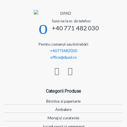
Sună-ne la nr. de telefon:
+40 771 482 030
Pentru comenzi sau întrebări:
+40771482030
office@dpad.ro
Categorii Produse
Birotica si papetarie
Ambalare
Menaj si curatenie
Jucarii sport si agrement