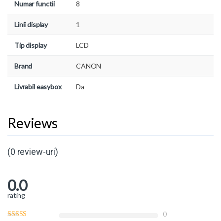
Numar functii
8
Linii display
1
Tip display
LCD
Brand
CANON
Livrabil easybox
Da
(0 review-uri)
0.0
rating
0