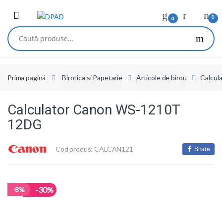
Skip
Skip
to
to
0
0
navigation
content
Caută
după:
Prima pagină
Birotica si Papetarie
Articole de birou
Calcula
Calculator Canon WS-1210T
12DG
Cod produs: CALCAN121
Share
-30%
-
8%