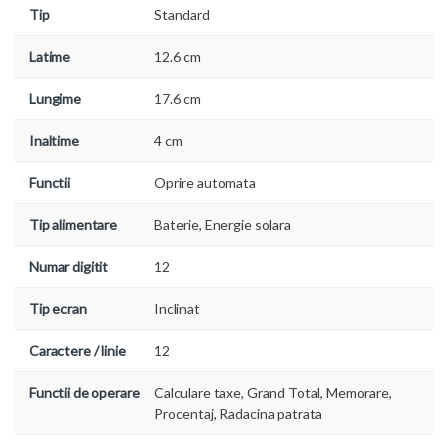
Tip
Standard
Latime
12.6 cm
Lungime
17.6 cm
Inaltime
4 cm
Functii
Oprire automata
Tip alimentare
Baterie
,
Energie solara
Numar digitit
12
Tip ecran
Inclinat
Caractere / linie
12
Functii de operare
Calculare taxe
,
Grand Total
,
Memorare
,
Procentaj
,
Radacina patrata