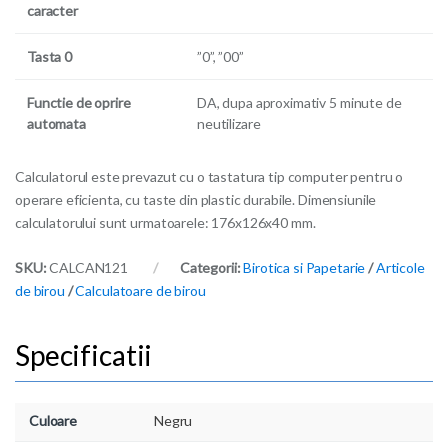
caracter
Tasta 0
”0”, ”00”
Functie de oprire
DA, dupa aproximativ 5 minute de
automata
neutilizare
Calculatorul este prevazut cu o tastatura tip computer pentru o
operare eficienta, cu taste din plastic durabile. Dimensiunile
calculatorului sunt urmatoarele: 176x126x40 mm.
SKU:
CALCAN121
Categorii:
Birotica si Papetarie
/
Articole
de birou
/
Calculatoare de birou
Culoare
Negru