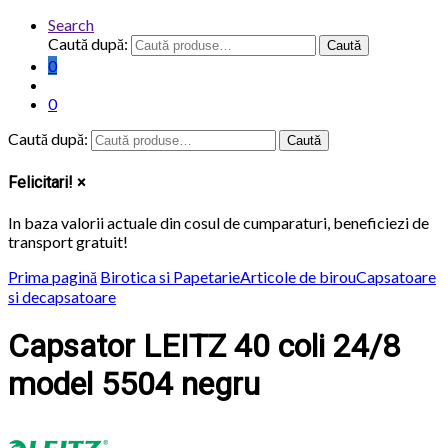
Search
Caută după:
Caută
0
0
Caută după:
Caută
Felicitari!
×
In baza valorii actuale din cosul de cumparaturi, beneficiezi de
transport
gratuit
!
Prima pagină
Birotica si Papetarie
Articole de birou
Capsatoare
si decapsatoare
Capsator LEITZ 40 coli 24/8
model 5504 negru