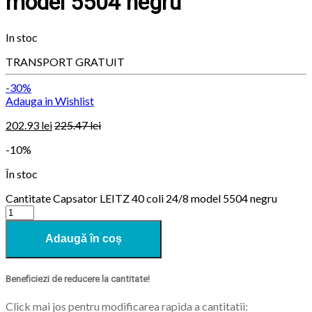
model 5504 negru
In stoc
TRANSPORT GRATUIT
-30%
Adauga in Wishlist
202.93
lei
225.47
lei
-10%
În stoc
Cantitate Capsator LEITZ 40 coli 24/8 model 5504 negru
Adaugă în coș
Beneficiezi de reducere la cantitate!
Click mai jos pentru modificarea rapida a cantitatii: