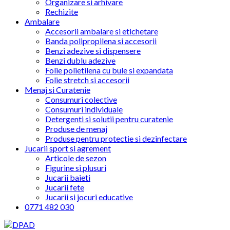
Organizare si arhivare
Rechizite
Ambalare
Accesorii ambalare si etichetare
Banda polipropilena si accesorii
Benzi adezive si dispensere
Benzi dublu adezive
Folie polietilena cu bule si expandata
Folie stretch si accesorii
Menaj si Curatenie
Consumuri colective
Consumuri individuale
Detergenti si solutii pentru curatenie
Produse de menaj
Produse pentru protectie si dezinfectare
Jucarii sport si agrement
Articole de sezon
Figurine si plusuri
Jucarii baieti
Jucarii fete
Jucarii si jocuri educative
0771 482 030