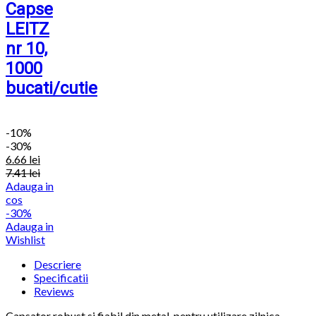
Capse
LEITZ
nr 10,
1000
bucati/cutie
-
10%
-30%
6.66
lei
7.41
lei
Adauga in
cos
-30%
Adauga in
Wishlist
Descriere
Specificatii
Reviews
Capsator robust si fiabil din metal, pentru utilizare zilnica.