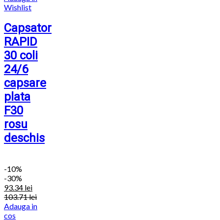
Wishlist
Capsator
RAPID
30 coli
24/6
capsare
plata
F30
rosu
deschis
-
10%
-30%
93.34
lei
103.71
lei
Adauga in
cos