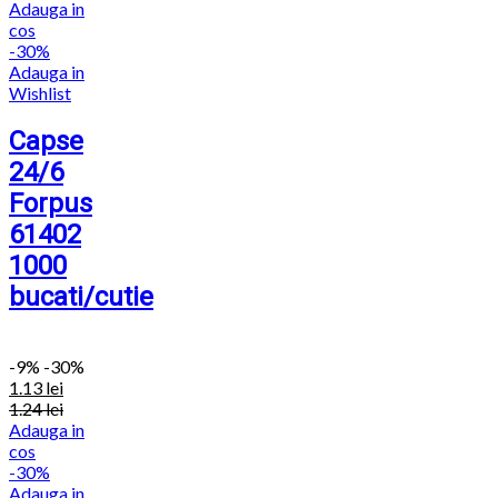
Adauga in
cos
-30%
Adauga in
Wishlist
Capse
24/6
Forpus
61402
1000
bucati/cutie
-
9%
-30%
1.13
lei
1.24
lei
Adauga in
cos
-30%
Adauga in