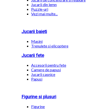
Jucarii din lemn
Puzzle-uri
Vezi mai multe...
Jucarii baieti
Masini
Trenulete si elicoptere
Jucarii fete
Accesorii pentru fete
Camere de papusi
Jucarii casnice
Papusi
Figurine si plusuri
Figurine