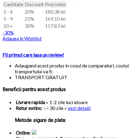
Cantitate
Discount
Preț redus
2 - 4
20%
180.38
lei
5 - 9
25%
169.10
lei
10 +
30%
157.83
lei
-30%
Adauga in Wishlist
Fii primul care lasa un review!
Adaugand acest produs in cosul de cumparaturi, costul
transportului va fi:
TRANSPORT GRATUIT
Beneficii pentru acest produs
Livrare rapida
» 1-2 zile lucratoare
Retur extins:
14
30 zile
»
vezi detalii
Metode sigure de plata:
Online
: