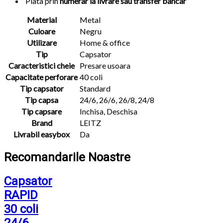
Plata prin
numerar la livrare sau transfer bancar
Material
Metal
Culoare
Negru
Utilizare
Home & office
Tip
Capsator
Caracteristici cheie
Presare usoara
Capacitate perforare
40 coli
Tip capsator
Standard
Tip capsa
24/6, 26/6, 26/8, 24/8
Tip capsare
Inchisa, Deschisa
Brand
LEITZ
Livrabil easybox
Da
Recomandarile Noastre
Capsator
RAPID
30 coli
24/6