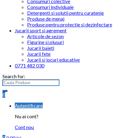
Consumuri colective
Consumuri individuale
Detergenti si solutii pentru curatenie
Produse de menaj
Produse pentru protectie si dezinfectare
Jucarii sport si agrement
Articole de sezon
Figurine si plusuri
Jucarii baieti
Jucarii fete
Jucarii si jocuri educative
0771 482 030
Search for:
0
Autentificare
Nu ai cont?
Cont nou
0
0.00
lei