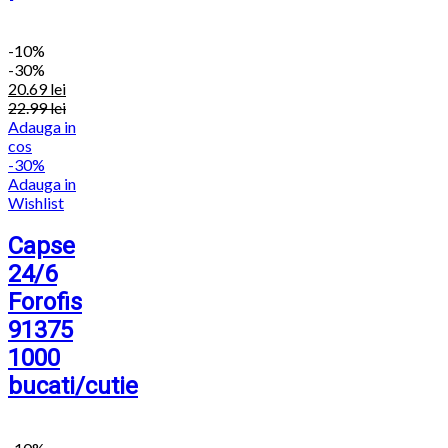
-
10%
-30%
20.69
lei
22.99
lei
Adauga in
cos
-30%
Adauga in
Wishlist
Capse
24/6
Forofis
91375
1000
bucati/cutie