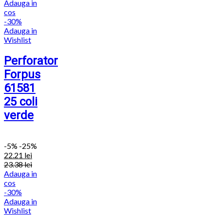
Adauga in
cos
-30%
Adauga in
Wishlist
Perforator
Forpus
61581
25 coli
verde
-
5%
-25%
22.21
lei
23.38
lei
Adauga in
cos
-30%
Adauga in
Wishlist