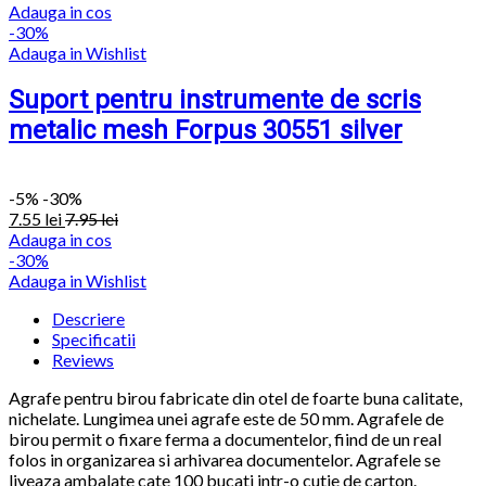
Adauga in cos
-30%
Adauga in Wishlist
Suport pentru instrumente de scris
metalic mesh Forpus 30551 silver
-
5%
-30%
7.55
lei
7.95
lei
Adauga in cos
-30%
Adauga in Wishlist
Descriere
Specificatii
Reviews
Agrafe pentru birou fabricate din otel de foarte buna calitate,
nichelate. Lungimea unei agrafe este de 50 mm. Agrafele de
birou permit o fixare ferma a documentelor, fiind de un real
folos in organizarea si arhivarea documentelor. Agrafele se
liveaza ambalate cate 100 bucati intr-o cutie de carton.