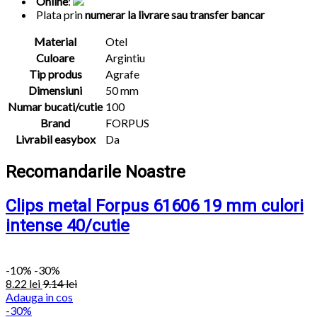
Online
:
Plata prin
numerar la livrare sau transfer bancar
Material
Otel
Culoare
Argintiu
Tip produs
Agrafe
Dimensiuni
50 mm
Numar bucati/cutie
100
Brand
FORPUS
Livrabil easybox
Da
Recomandarile Noastre
Clips metal Forpus 61606 19 mm culori
intense 40/cutie
-
10%
-30%
8.22
lei
9.14
lei
Adauga in cos
-30%