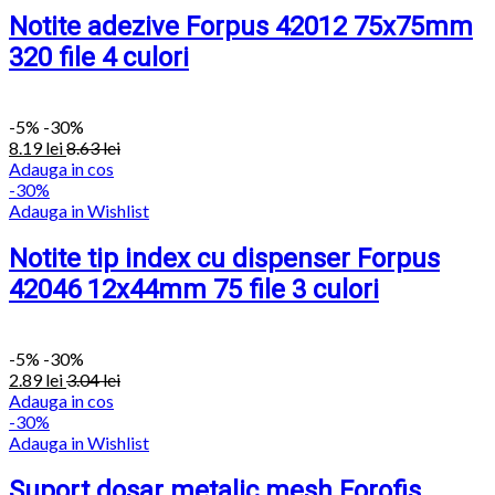
Notite adezive Forpus 42012 75x75mm
320 file 4 culori
-
5%
-30%
8.19
lei
8.63
lei
Adauga in cos
-30%
Adauga in Wishlist
Notite tip index cu dispenser Forpus
42046 12x44mm 75 file 3 culori
-
5%
-30%
2.89
lei
3.04
lei
Adauga in cos
-30%
Adauga in Wishlist
Suport dosar metalic mesh Forofis