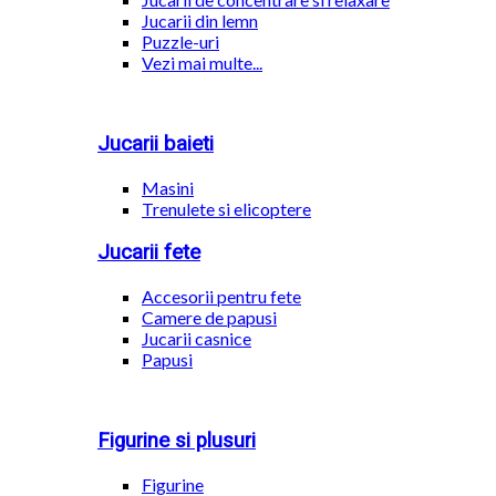
Jucarii din lemn
Puzzle-uri
Vezi mai multe...
Jucarii baieti
Masini
Trenulete si elicoptere
Jucarii fete
Accesorii pentru fete
Camere de papusi
Jucarii casnice
Papusi
Figurine si plusuri
Figurine