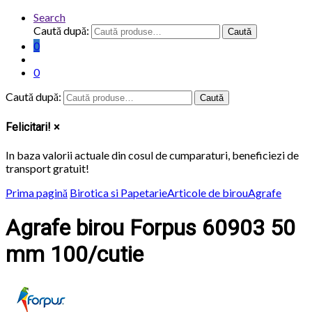
Search
Caută după:
Caută
0
0
Caută după:
Caută
Felicitari!
×
In baza valorii actuale din cosul de cumparaturi, beneficiezi de
transport
gratuit
!
Prima pagină
Birotica si Papetarie
Articole de birou
Agrafe
Agrafe birou Forpus 60903 50
mm 100/cutie