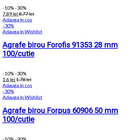
-
10%
-30%
7.89
lei
8.77
lei
Adauga in cos
-30%
Adauga in Wishlist
Agrafe birou Forofis 91353 28 mm
100/cutie
-
10%
-30%
1.6
lei
1.78
lei
Adauga in cos
-30%
Adauga in Wishlist
Agrafe birou Forpus 60906 50 mm
100/cutie
-
10%
-30%