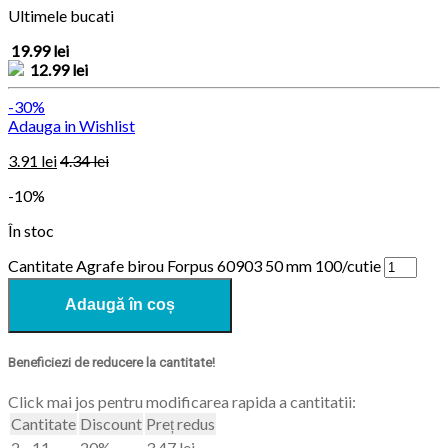
Ultimele bucati
19.99 lei
12.99 lei
-30%
Adauga in Wishlist
3.91
lei
4.34
lei
-10%
În stoc
Cantitate Agrafe birou Forpus 60903 50 mm 100/cutie
Adaugă în coș
Beneficiezi de reducere la cantitate!
Click mai jos pentru modificarea rapida a cantitatii:
Cantitate
Discount
Preț redus
2 - 11
20%
3.47
lei