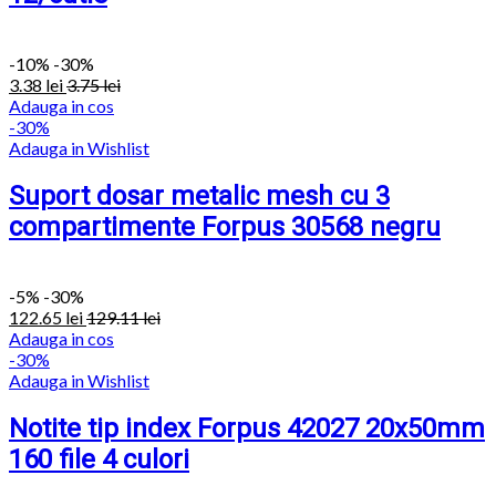
-
10%
-30%
3.38
lei
3.75
lei
Adauga in cos
-30%
Adauga in Wishlist
Suport dosar metalic mesh cu 3
compartimente Forpus 30568 negru
-
5%
-30%
122.65
lei
129.11
lei
Adauga in cos
-30%
Adauga in Wishlist
Notite tip index Forpus 42027 20x50mm
160 file 4 culori