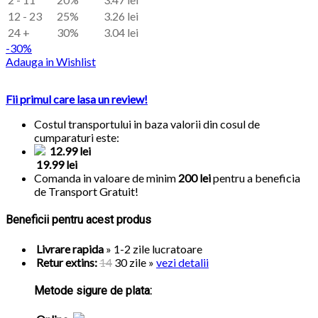
12 - 23
25%
3.26
lei
24 +
30%
3.04
lei
-30%
Adauga in Wishlist
Fii primul care lasa un review!
Costul transportului in baza valorii din cosul de
cumparaturi este:
12.99 lei
19.99 lei
Comanda in valoare de minim
200 lei
pentru a beneficia
de
Transport Gratuit!
Beneficii pentru acest produs
Livrare rapida
» 1-2 zile lucratoare
Retur extins:
14
30 zile
»
vezi detalii
Metode sigure de plata: