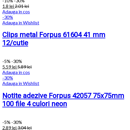
-
10%
-30%
1.8
lei
2.01
lei
Adauga in cos
-30%
Adauga in Wishlist
Clips metal Forpus 61604 41 mm
12/cutie
-
5%
-30%
5.59
lei
5.89
lei
Adauga in cos
-30%
Adauga in Wishlist
Notite adezive Forpus 42057 75x75mm
100 file 4 culori neon
-
5%
-30%
2.89
lei
3.04
lei