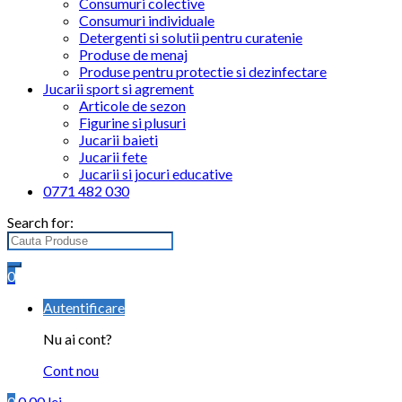
Consumuri colective
Consumuri individuale
Detergenti si solutii pentru curatenie
Produse de menaj
Produse pentru protectie si dezinfectare
Jucarii sport si agrement
Articole de sezon
Figurine si plusuri
Jucarii baieti
Jucarii fete
Jucarii si jocuri educative
0771 482 030
Search for:
0
Autentificare
Nu ai cont?
Cont nou
0
0.00
lei