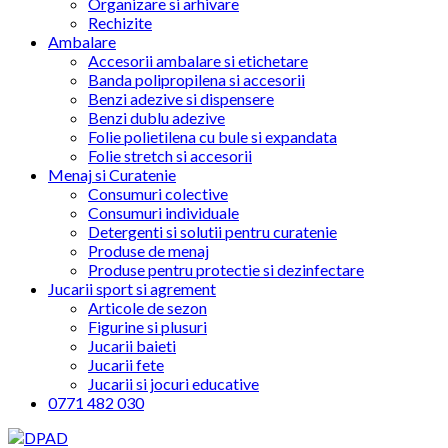
Organizare si arhivare
Rechizite
Ambalare
Accesorii ambalare si etichetare
Banda polipropilena si accesorii
Benzi adezive si dispensere
Benzi dublu adezive
Folie polietilena cu bule si expandata
Folie stretch si accesorii
Menaj si Curatenie
Consumuri colective
Consumuri individuale
Detergenti si solutii pentru curatenie
Produse de menaj
Produse pentru protectie si dezinfectare
Jucarii sport si agrement
Articole de sezon
Figurine si plusuri
Jucarii baieti
Jucarii fete
Jucarii si jocuri educative
0771 482 030