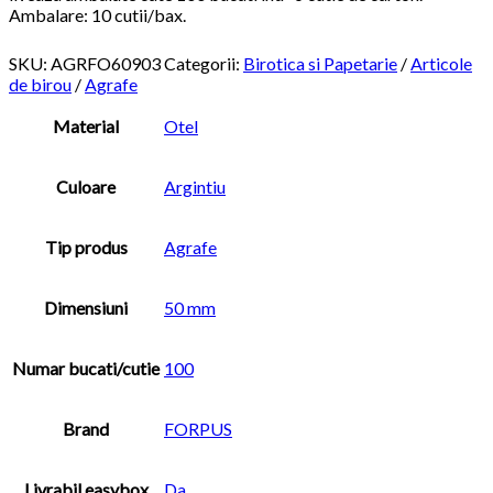
Ambalare: 10 cutii/bax.
SKU:
AGRFO60903
Categorii:
Birotica si Papetarie
/
Articole
de birou
/
Agrafe
Material
Otel
Culoare
Argintiu
Tip produs
Agrafe
Dimensiuni
50 mm
Numar bucati/cutie
100
Brand
FORPUS
Livrabil easybox
Da