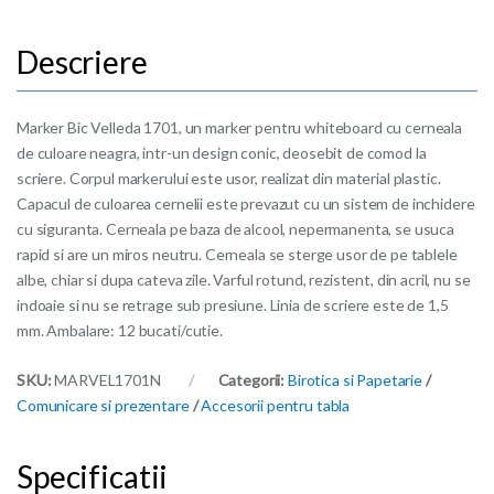
Marker Bic Velleda 1701, un marker pentru whiteboard cu cerneala
de culoare neagra, intr-un design conic, deosebit de comod la
scriere. Corpul markerului este usor, realizat din material plastic.
Capacul de culoarea cernelii este prevazut cu un sistem de inchidere
cu siguranta. Cerneala pe baza de alcool, nepermanenta, se usuca
rapid si are un miros neutru. Cerneala se sterge usor de pe tablele
albe, chiar si dupa cateva zile. Varful rotund, rezistent, din acril, nu se
indoaie si nu se retrage sub presiune. Linia de scriere este de 1,5
mm. Ambalare: 12 bucati/cutie.
SKU:
MARVEL1701N
Categorii:
Birotica si Papetarie
/
Comunicare si prezentare
/
Accesorii pentru tabla