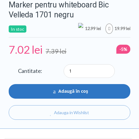
Marker pentru whiteboard Bic
Velleda 1701 negru
12.99 lei
19.99 lei
In stoc
7.02
lei
-5%
7.39
lei
Cantitate
Marker
pentru
whiteboard
Bic
Adaugă în coș
Velleda
1701
negru
Adauga in Wishlist