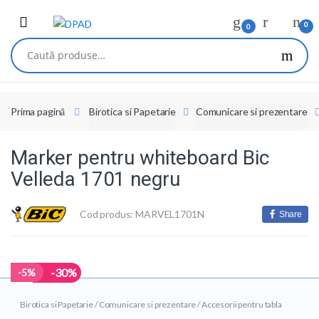
Skip
Skip
to
to
0
0
navigation
content
Caută
după:
Prima pagină
Birotica si Papetarie
Comunicare si prezentare
Marker pentru whiteboard Bic
Velleda 1701 negru
Cod produs: MARVEL1701N
Share
-30%
-
5%
Birotica si Papetarie
/
Comunicare si prezentare
/
Accesorii pentru tabla