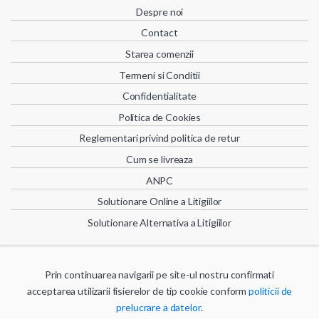
Despre noi
Contact
Starea comenzii
Termeni si Conditii
Confidentialitate
Politica de Cookies
Reglementari privind politica de retur
Cum se livreaza
ANPC
Solutionare Online a Litigiilor
Solutionare Alternativa a Litigiilor
Prin continuarea navigarii pe site-ul nostru confirmati
acceptarea utilizarii fisierelor de tip cookie conform
politicii de
© TUDOR SRL | Bistrita, 420129, str. Drumul Cetatii 10, CUI : RO 567251,
prelucrare a datelor
.
J06/82/1992