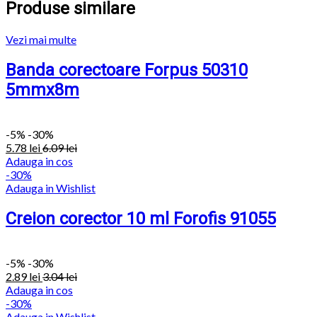
Produse similare
Vezi mai multe
Banda corectoare Forpus 50310
5mmx8m
-
5%
-30%
5.78
lei
6.09
lei
Adauga in cos
-30%
Adauga in Wishlist
Creion corector 10 ml Forofis 91055
-
5%
-30%
2.89
lei
3.04
lei
Adauga in cos
-30%
Adauga in Wishlist