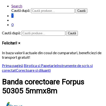
Search
Caută după:
Caută
0
0
Caută după:
Caută
Felicitari!
×
In baza valorii actuale din cosul de cumparaturi, beneficiezi de
transport
gratuit
!
Prima pagină
Birotica si Papetarie
Instrumente de scris si
corectat
Corectoare si diluanti
Banda corectoare Forpus
50305 5mmx8m