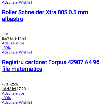
Adauga in Wishlist
Roller Schneider Xtra 805 0.5 mm
albastru
-
5%
8.67
lei
9.12
lei
Adauga in cos
-30%
Adauga in Wishlist
Registru cartonat Forpus 42907 A4 96
file matematica
-
5%
-25%
16.42
lei
17.28
lei
Adauga in cos
-30%
Adauga in Wishlist