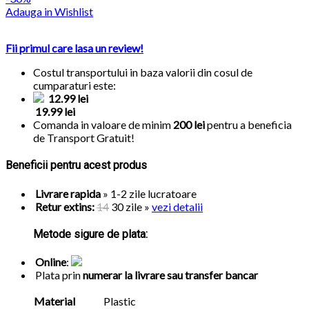
Adauga in Wishlist
Fii primul care lasa un review!
Costul transportului in baza valorii din cosul de
cumparaturi este:
12.99 lei
19.99 lei
Comanda in valoare de minim
200 lei
pentru a beneficia
de
Transport Gratuit!
Beneficii pentru acest produs
Livrare rapida
» 1-2 zile lucratoare
Retur extins:
14
30 zile
»
vezi detalii
Metode sigure de plata:
Online
:
Plata prin
numerar la livrare sau transfer bancar
Material
Plastic