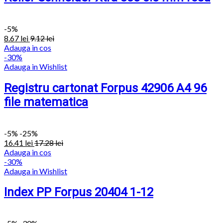
-
5%
8.67
lei
9.12
lei
Adauga in cos
-30%
Adauga in Wishlist
Registru cartonat Forpus 42906 A4 96
file matematica
-
5%
-25%
16.41
lei
17.28
lei
Adauga in cos
-30%
Adauga in Wishlist
Index PP Forpus 20404 1-12