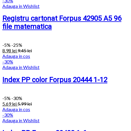
-30%
Adauga in Wishlist
Registru cartonat Forpus 42905 A5 96
file matematica
-
5%
-25%
8.98
lei
9.45
lei
Adauga in cos
-30%
Adauga in Wishlist
Index PP color Forpus 20444 1-12
-
5%
-30%
5.69
lei
5.99
lei
Adauga in cos
-30%
Adauga in Wishlist