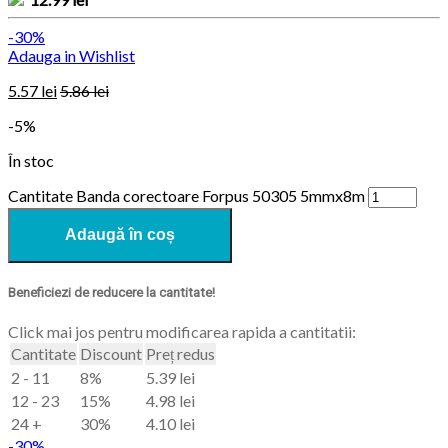
-30%
Adauga in Wishlist
5.57
lei
5.86
lei
-5%
În stoc
Cantitate Banda corectoare Forpus 50305 5mmx8m
Adaugă în coș
Beneficiezi de reducere la cantitate!
Click mai jos pentru modificarea rapida a cantitatii:
Cantitate
Discount
Preț redus
2 - 11
8%
5.39
lei
12 - 23
15%
4.98
lei
24 +
30%
4.10
lei
-30%