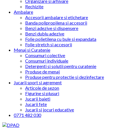
Organizare si arhivare
Rechizite
Ambalare
Accesorii ambalare si etichetare
Banda polipropilena si accesorii
Benzi adezive si dispensere
Benzi dublu adezive
Folie polietilena cu bule si expandata
Folie stretch si accesorii
Menaj si Curatenie
Consumuri colective
Consumuri individuale
Detergenti si solutii pentru curatenie
Produse de menaj
Produse pentru protectie si dezinfectare
Jucarii sport si agrement
Articole de sezon
Figurine si plusuri
Jucarii baieti
Jucarii fete
Jucarii si jocuri educative
0771 482 030