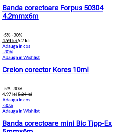
Banda corectoare Forpus 50304
4.2mmx6m
-
5%
-30%
4.94
lei
5.2
lei
Adauga in cos
-30%
Adauga in Wishlist
Creion corector Kores 10ml
-
5%
-30%
4.97
lei
5.24
lei
Adauga in cos
-30%
Adauga in Wishlist
Banda corectoare mini Bic Tipp-Ex
5mmx6m