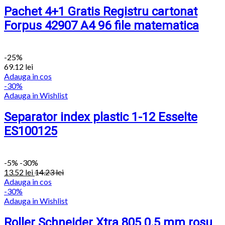
Pachet 4+1 Gratis Registru cartonat
Forpus 42907 A4 96 file matematica
-25%
69.12
lei
Adauga in cos
-30%
Adauga in Wishlist
Separator index plastic 1-12 Esselte
ES100125
-
5%
-30%
13.52
lei
14.23
lei
Adauga in cos
-30%
Adauga in Wishlist
Roller Schneider Xtra 805 0.5 mm rosu