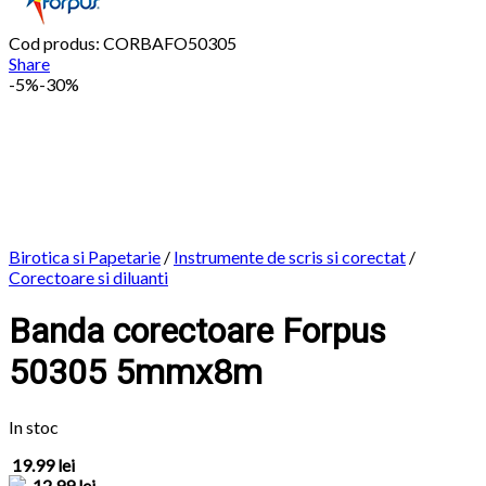
Cod produs: CORBAFO50305
Share
-
5%
-30%
Birotica si Papetarie
/
Instrumente de scris si corectat
/
Corectoare si diluanti
Banda corectoare Forpus
50305 5mmx8m
In stoc
19.99 lei
12.99 lei