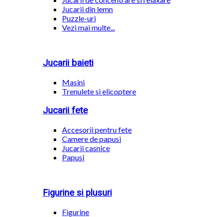
Jucarii din lemn
Puzzle-uri
Vezi mai multe...
Jucarii baieti
Masini
Trenulete si elicoptere
Jucarii fete
Accesorii pentru fete
Camere de papusi
Jucarii casnice
Papusi
Figurine si plusuri
Figurine