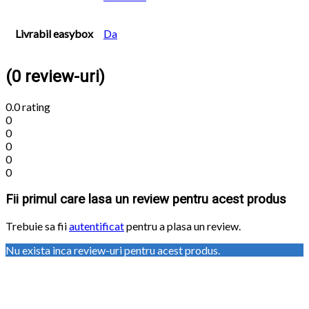
Livrabil easybox
Da
(0 review-uri)
0.0
rating
0
0
0
0
0
Fii primul care lasa un review pentru acest produs
Trebuie sa fii
autentificat
pentru a plasa un review.
Nu exista inca review-uri pentru acest produs.