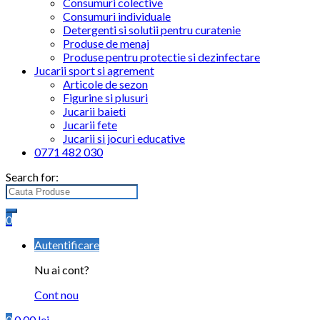
Consumuri colective
Consumuri individuale
Detergenti si solutii pentru curatenie
Produse de menaj
Produse pentru protectie si dezinfectare
Jucarii sport si agrement
Articole de sezon
Figurine si plusuri
Jucarii baieti
Jucarii fete
Jucarii si jocuri educative
0771 482 030
Search for:
0
Autentificare
Nu ai cont?
Cont nou
0
0.00
lei