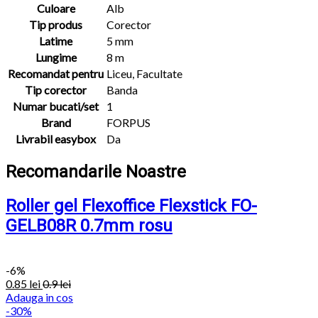
Culoare
Alb
Tip produs
Corector
Latime
5 mm
Lungime
8 m
Recomandat pentru
Liceu, Facultate
Tip corector
Banda
Numar bucati/set
1
Brand
FORPUS
Livrabil easybox
Da
Recomandarile Noastre
Roller gel Flexoffice Flexstick FO-
GELB08R 0.7mm rosu
-
6%
0.85
lei
0.9
lei
Adauga in cos
-30%