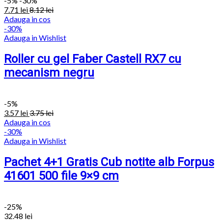
-
5%
-30%
7.71
lei
8.12
lei
Adauga in cos
-30%
Adauga in Wishlist
Roller cu gel Faber Castell RX7 cu
mecanism negru
-
5%
3.57
lei
3.75
lei
Adauga in cos
-30%
Adauga in Wishlist
Pachet 4+1 Gratis Cub notite alb Forpus
41601 500 file 9×9 cm
-25%
32.48
lei