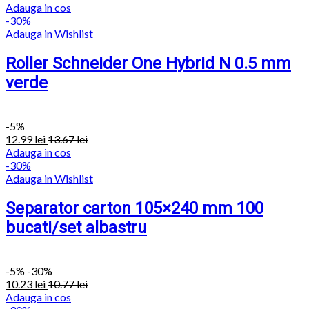
Adauga in cos
-30%
Adauga in Wishlist
Roller Schneider One Hybrid N 0.5 mm
verde
-
5%
12.99
lei
13.67
lei
Adauga in cos
-30%
Adauga in Wishlist
Separator carton 105×240 mm 100
bucati/set albastru
-
5%
-30%
10.23
lei
10.77
lei
Adauga in cos