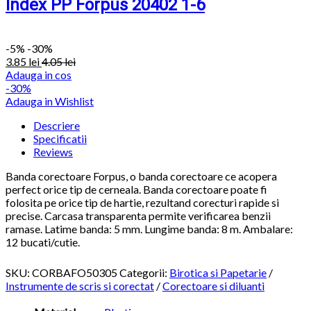
Index PP Forpus 20402 1-6
-
5%
-30%
3.85
lei
4.05
lei
Adauga in cos
-30%
Adauga in Wishlist
Descriere
Specificatii
Reviews
Banda corectoare Forpus, o banda corectoare ce acopera
perfect orice tip de cerneala. Banda corectoare poate fi
folosita pe orice tip de hartie, rezultand corecturi rapide si
precise. Carcasa transparenta permite verificarea benzii
ramase. Latime banda: 5 mm. Lungime banda: 8 m. Ambalare:
12 bucati/cutie.
SKU:
CORBAFO50305
Categorii:
Birotica si Papetarie
/
Instrumente de scris si corectat
/
Corectoare si diluanti