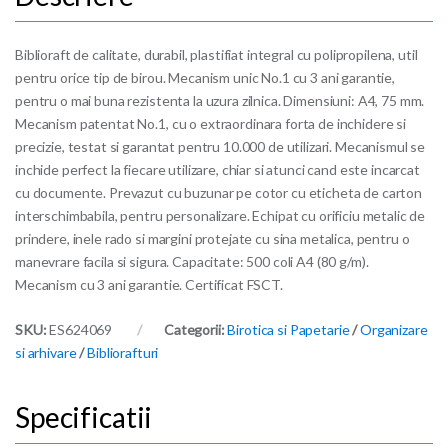
Biblioraft de calitate, durabil, plastifiat integral cu polipropilena, util
pentru orice tip de birou. Mecanism unic No.1 cu 3 ani garantie,
pentru o mai buna rezistenta la uzura zilnica. Dimensiuni: A4, 75 mm.
Mecanism patentat No.1, cu o extraordinara forta de inchidere si
precizie, testat si garantat pentru 10.000 de utilizari. Mecanismul se
inchide perfect la fiecare utilizare, chiar si atunci cand este incarcat
cu documente. Prevazut cu buzunar pe cotor cu eticheta de carton
interschimbabila, pentru personalizare. Echipat cu orificiu metalic de
prindere, inele rado si margini protejate cu sina metalica, pentru o
manevrare facila si sigura. Capacitate: 500 coli A4 (80 g/m).
Mecanism cu 3 ani garantie. Certificat FSCT.
SKU:
ES624069
Categorii:
Birotica si Papetarie
/
Organizare
si arhivare
/
Bibliorafturi