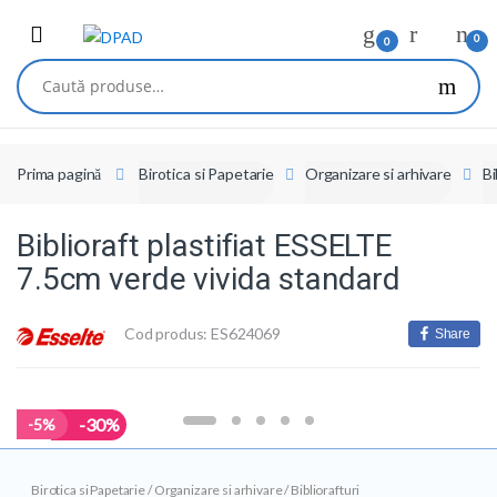
Skip
Skip
to
to
0
0
navigation
content
Caută
după:
Prima pagină
Birotica si Papetarie
Organizare si arhivare
Bi
Biblioraft plastifiat ESSELTE
7.5cm verde vivida standard
Cod produs: ES624069
Share
-30%
-
5%
Birotica si Papetarie
/
Organizare si arhivare
/
Bibliorafturi