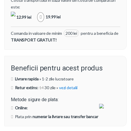
Costul transportului in baza valorii din cosul de cumparaturi
este:
19.99 lei
12.99 lei
Comanda in valoare de minim
200 lei
pentru a beneficia de
TRANSPORT GRATUIT!
Beneficii pentru acest produs
Livrare rapida
» 1-2 zile lucratoare
Retur extins:
14
30 zile
»
vezi detalii
Metode sigure de plata:
Online
:
Plata prin
numerar la livrare sau transfer bancar