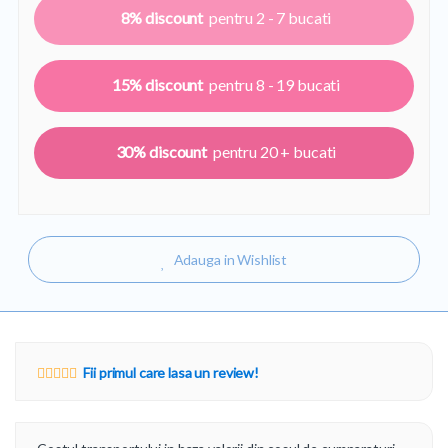
8%
2 - 7
15%
8 - 19
30%
20 +
Adauga in Wishlist
Fii primul care lasa un review!