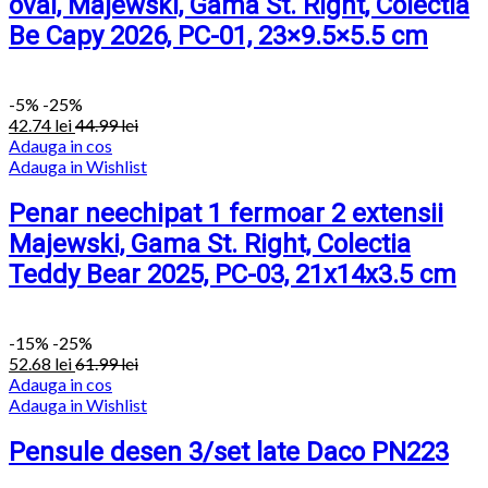
oval, Majewski, Gama St. Right, Colectia
Be Capy 2026, PC-01, 23×9.5×5.5 cm
-
5%
-25%
42.74
lei
44.99
lei
Adauga in cos
Adauga in Wishlist
Penar neechipat 1 fermoar 2 extensii
Majewski, Gama St. Right, Colectia
Teddy Bear 2025, PC-03, 21x14x3.5 cm
-
15%
-25%
52.68
lei
61.99
lei
Adauga in cos
Adauga in Wishlist
Pensule desen 3/set late Daco PN223