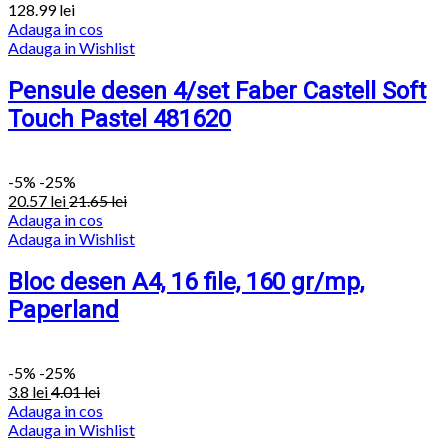
128.99
lei
Adauga in cos
Adauga in Wishlist
Pensule desen 4/set Faber Castell Soft
Touch Pastel 481620
-
5%
-25%
20.57
lei
21.65
lei
Adauga in cos
Adauga in Wishlist
Bloc desen A4, 16 file, 160 gr/mp,
Paperland
-
5%
-25%
3.8
lei
4.01
lei
Adauga in cos
Adauga in Wishlist