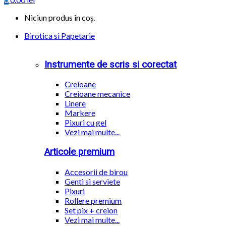
Niciun produs în coș.
Birotica si Papetarie
Instrumente de scris si corectat
Creioane
Creioane mecanice
Linere
Markere
Pixuri cu gel
Vezi mai multe...
Articole premium
Accesorii de birou
Genti si serviete
Pixuri
Rollere premium
Set pix + creion
Vezi mai multe...