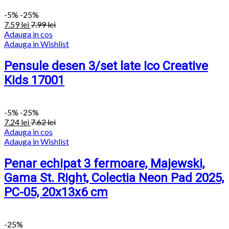
-
5%
-25%
7.59
lei
7.99
lei
Adauga in cos
Adauga in Wishlist
Pensule desen 3/set late Ico Creative
Kids 17001
-
5%
-25%
7.24
lei
7.62
lei
Adauga in cos
Adauga in Wishlist
Penar echipat 3 fermoare, Majewski,
Gama St. Right, Colectia Neon Pad 2025,
PC-05, 20x13x6 cm
-25%