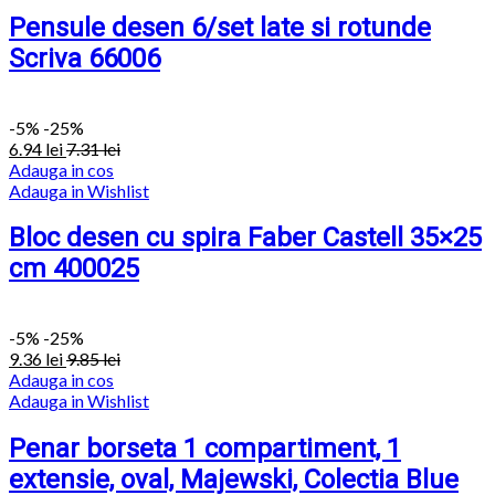
Pensule desen 6/set late si rotunde
Scriva 66006
-
5%
-25%
6.94
lei
7.31
lei
Adauga in cos
Adauga in Wishlist
Bloc desen cu spira Faber Castell 35×25
cm 400025
-
5%
-25%
9.36
lei
9.85
lei
Adauga in cos
Adauga in Wishlist
Penar borseta 1 compartiment, 1
extensie, oval, Majewski, Colectia Blue