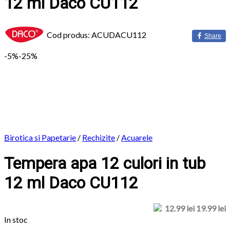
12 ml Daco CU112
Cod produs: ACUDACU112
Share
-
5%
-25%
Birotica si Papetarie
/
Rechizite
/
Acuarele
Tempera apa 12 culori in tub
12 ml Daco CU112
12.99 lei
19.99 lei
In stoc