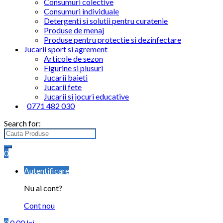
Consumuri colective
Consumuri individuale
Detergenti si solutii pentru curatenie
Produse de menaj
Produse pentru protectie si dezinfectare
Jucarii sport si agrement
Articole de sezon
Figurine si plusuri
Jucarii baieti
Jucarii fete
Jucarii si jocuri educative
0771 482 030
Search for:
0
Autentificare
Nu ai cont?
Cont nou
0
0.00
lei