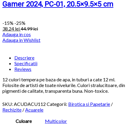
Gamer 2024, PC-01, 20.5×9.5×5 cm
-
15%
-25%
38.24
lei
44.99
lei
Adauga in cos
Adauga in Wishlist
Descriere
Specificatii
Reviews
12 culori tempera pe baza de apa, in tuburi a cate 12 ml.
Folosite de artisti de toate nivelurile. Culori stralucitoare, din
pigmenti de calitate, transparenta buna. Non-toxice.
SKU:
ACUDACU112
Categorii:
Birotica si Papetarie
/
Rechizite
/
Acuarele
Culoare
Multicolor