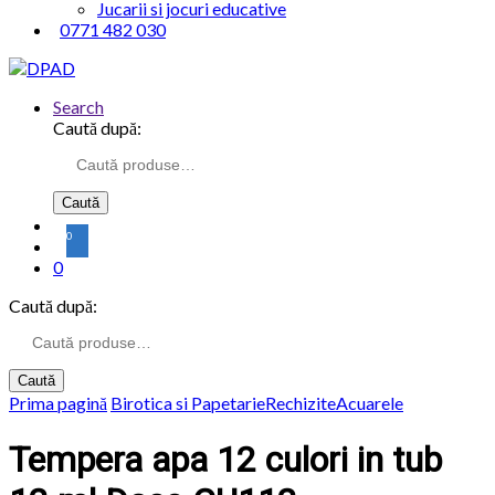
Jucarii si jocuri educative
0771 482 030
Search
Caută după:
Caută
0
0
Caută după:
Caută
Prima pagină
Birotica si Papetarie
Rechizite
Acuarele
Tempera apa 12 culori in tub