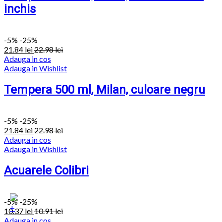
inchis
-
5%
-25%
21.84
lei
22.98
lei
Adauga in cos
Adauga in Wishlist
Tempera 500 ml, Milan, culoare negru
-
5%
-25%
21.84
lei
22.98
lei
Adauga in cos
Adauga in Wishlist
Acuarele Colibri
-
5%
-25%
+
10.37
lei
10.91
lei
Adauga in cos