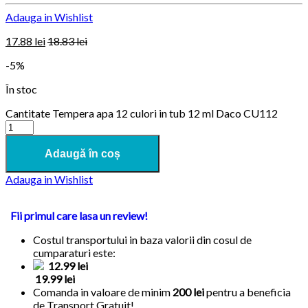
Adauga in Wishlist
17.88
lei
18.83
lei
-5%
În stoc
Cantitate Tempera apa 12 culori in tub 12 ml Daco CU112
Adaugă în coș
Adauga in Wishlist
Fii primul care lasa un review!
Costul transportului in baza valorii din cosul de
cumparaturi este:
12.99 lei
19.99 lei
Comanda in valoare de minim
200 lei
pentru a beneficia
de
Transport Gratuit!