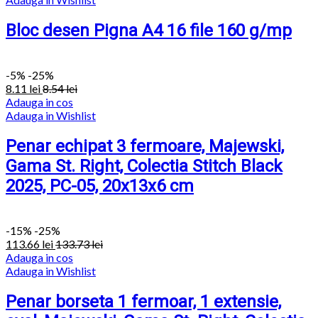
Bloc desen Pigna A4 16 file 160 g/mp
-
5%
-25%
8.11
lei
8.54
lei
Adauga in cos
Adauga in Wishlist
Penar echipat 3 fermoare, Majewski,
Gama St. Right, Colectia Stitch Black
2025, PC-05, 20x13x6 cm
-
15%
-25%
113.66
lei
133.73
lei
Adauga in cos
Adauga in Wishlist
Penar borseta 1 fermoar, 1 extensie,