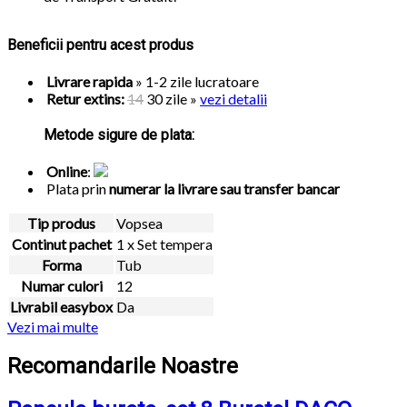
Beneficii pentru acest produs
Livrare rapida
» 1-2 zile lucratoare
Retur extins:
14
30 zile
»
vezi detalii
Metode sigure de plata:
Online
:
Plata prin
numerar la livrare sau transfer bancar
Tip produs
Vopsea
Continut pachet
1 x Set tempera
Forma
Tub
Numar culori
12
Livrabil easybox
Da
Recomandarile Noastre