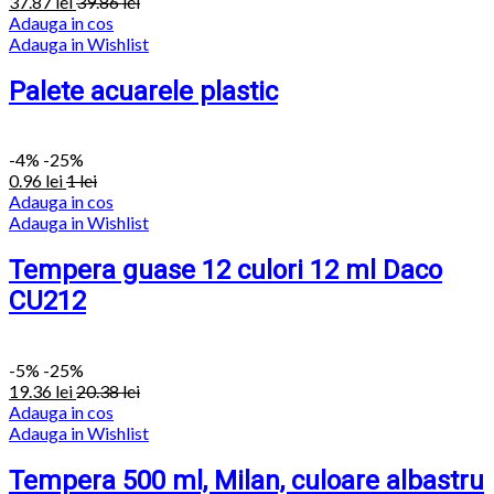
37.87
lei
39.86
lei
Adauga in cos
Adauga in Wishlist
Palete acuarele plastic
-
4%
-25%
0.96
lei
1
lei
Adauga in cos
Adauga in Wishlist
Tempera guase 12 culori 12 ml Daco
CU212
-
5%
-25%
19.36
lei
20.38
lei
Adauga in cos
Adauga in Wishlist
Tempera 500 ml, Milan, culoare albastru