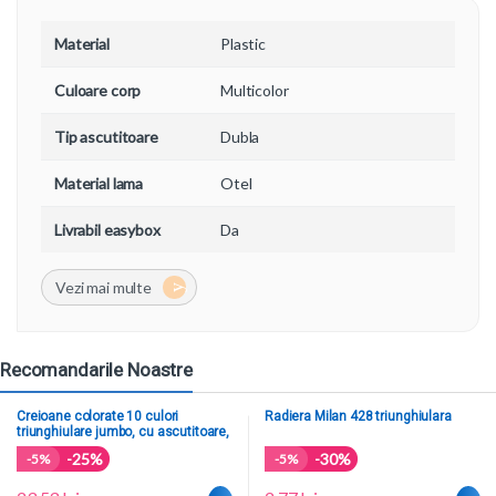
Material
Plastic
Culoare corp
Multicolor
Tip ascutitoare
Dubla
Material lama
Otel
Livrabil easybox
Da
Recomandarile Noastre
Creioane colorate 10 culori
Radiera Milan 428 triunghiulara
triunghiulare jumbo, cu ascutitoare,
Faber Castell FC116510
-25%
-30%
-
5%
-
5%