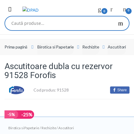
Skip
Skip
to
to
0
0
navigation
content
Caută
după:
Prima pagină
Birotica si Papetarie
Rechizite
Ascutitori
Ascutitoare dubla cu rezervor
91528 Forofis
Cod produs: 91528
Share
-25%
-
5%
Birotica si Papetarie
/
Rechizite
/
Ascutitori