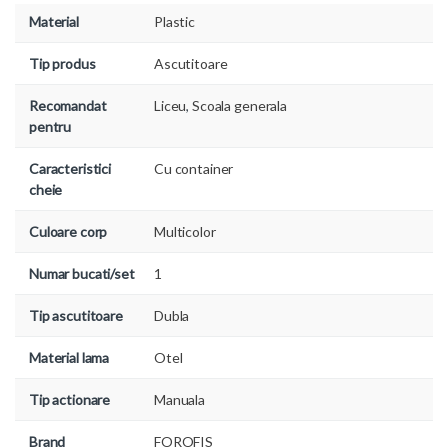
Material
Plastic
Tip produs
Ascutitoare
Recomandat
Liceu
,
Scoala generala
pentru
Caracteristici
Cu container
cheie
Culoare corp
Multicolor
Numar bucati/set
1
Tip ascutitoare
Dubla
Material lama
Otel
Tip actionare
Manuala
Brand
FOROFIS