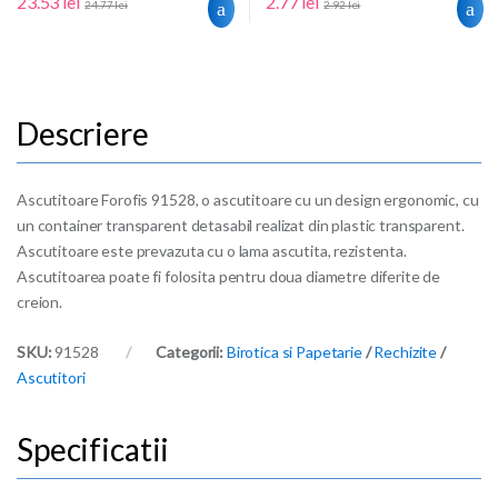
23.53
lei
2.77
lei
24.77
lei
2.92
lei
Ascutitoare Forofis 91528, o ascutitoare cu un design ergonomic, cu
un container transparent detasabil realizat din plastic transparent.
Ascutitoare este prevazuta cu o lama ascutita, rezistenta.
Ascutitoarea poate fi folosita pentru doua diametre diferite de
creion.
SKU:
91528
Categorii:
Birotica si Papetarie
/
Rechizite
/
Ascutitori