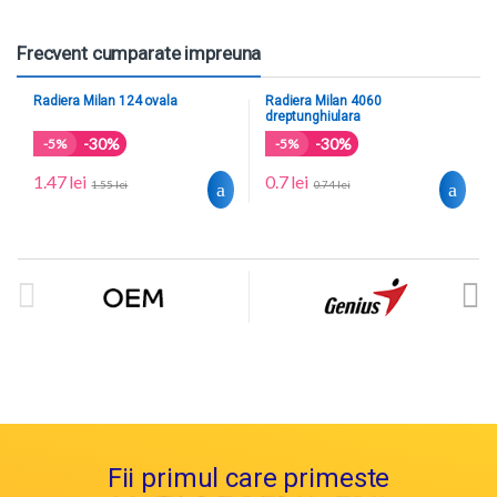
Frecvent cumparate impreuna
Radiera Milan 124 ovala
Radiera Milan 4060
dreptunghiulara
-30%
-30%
-
5%
-
5%
1.47
lei
0.7
lei
1.55
lei
0.74
lei
Fii primul care primeste