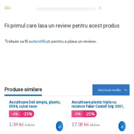
0
Fii primul care lasa un review pentru acest produs
Trebuie sa fii
autentificat
pentru a plasa un review.
Produse similare
Vezi mai multe
Ascutitoare Deli simpla, plastic,
Ascutitoare plastic tripla cu
0594, culori neon
rezervor Faber Castell Grip 2001,
bleu sky, 183874
-25%
-25%
-
6%
-
5%
1.34
lei
17.38
lei
1.42
lei
18.3
lei