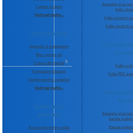
Aparate si acces
Caiete scolare
folie str
Vezi mai multe...
Folie stretch u
Folie stretch 
Articole din hartie
Folie polietile
Agende si organizere
si expan
Bloc notes-uri
Cuburi din hartie
Folie cu 
Formulare tipizate
Folie PEE ex
Hartie pentru copiator
Vezi mai multe...
Banda polipro
accesor
Comunicare si
Aparate si acces
prezentare
banda polipr
Banda polipr
Accesorii pentru tabla