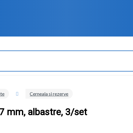
ite
Cerneala si rezerve
0.7 mm, albastre, 3/set