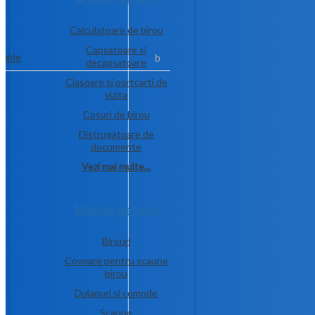
Calculatoare de birou
Capsatoare si
tenie
decapsatoare
Clasoare si portcarti de
vizita
Cosuri de birou
Distrugatoare de
documente
Vezi mai multe...
Mobilier de birou
Birouri
Covoare pentru scaune
birou
Dulapuri si comode
Scaune