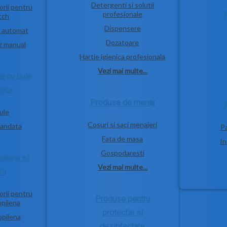
Detergenti si solutii
orii pentru
profesionale
etch
Dispensere
z automat
Dozatoare
uz manual
Hartie igienica profesionala
Vezi mai multe...
na cu bule
data
Produse de menaj
bule
Cosuri si saci menajeri
pandata
P
Fata de masa
In
Gospodaresti
pilena si
Vezi mai multe...
ii
orii pentru
Produse pentru
opilena
protectie si
opilena
dezinfectare