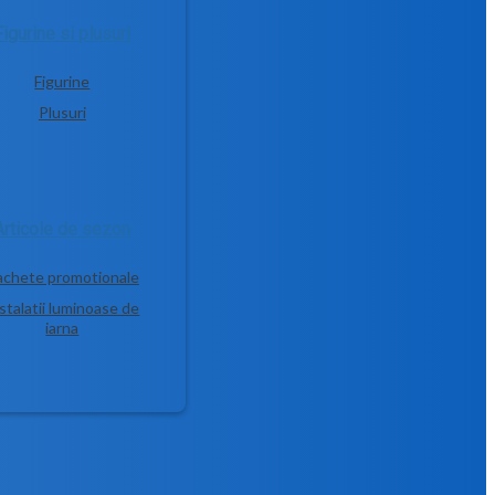
Figurine si plusuri
Figurine
Plusuri
Articole de sezon
achete promotionale
stalatii luminoase de
iarna