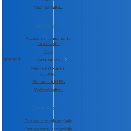
Vezi mai multe...
Accesorii IT
Accesorii si componente
foto & video
Casti
si agrement
Genti laptop
Medii de stocare si
accesorii
Memory stick USB
Vezi mai multe...
Consumabile IT
Cartuse cerneala originale
Cartuse toner compatibile