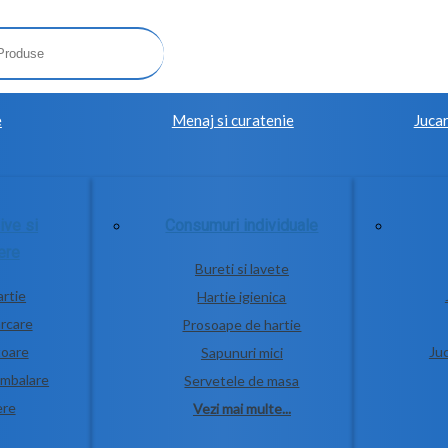
e
Menaj si curatenie
Jucar
ive si
Consumuri individuale
ere
Bureti si lavete
artie
Hartie igienica
rcare
Prosoape de hartie
toare
Juc
Sapunuri mici
ambalare
Servetele de masa
ere
Vezi mai multe...