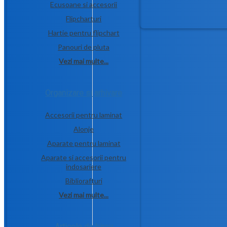
Ecusoane si accesorii
Flipcharturi
Hartie pentru flipchart
Panouri de pluta
Vezi mai multe...
Organizare si arhivare
Accesorii pentru laminat
Alonje
Aparate pentru laminat
Aparate si accesorii pentru
indosariere
Bibliorafturi
Vezi mai multe...
Articole de birou