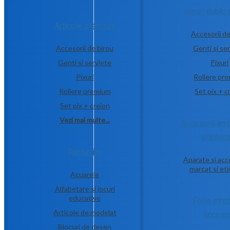
Benzi dublu 
Articole premium
Accesorii de
Accesorii de birou
Genti si se
Genti si serviete
Pixuri
Pixuri
Rollere pr
Rollere premium
Set pix + c
Set pix + creion
Vezi mai multe...
Accesorii amb
etichet
Rechizite
Aparate si acc
marcat si et
Acuarele
Alfabetare si jocuri
educative
Folie stret
Articole de modelat
accesor
Blocuri de desen