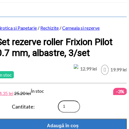
irotica si Papetarie
/
Rechizite
/
Cerneala si rezerve
Set rezerve roller Frixion Pilot
0.7 mm, albastre, 3/set
12.99 lei
19.99 lei
In stoc
În stoc
-3%
4.35
lei
25.20
lei
Cantitate
Set
rezerve
roller
Frixion
Adaugă în coș