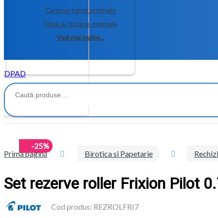
Cartuse toner originale
Filme & riboane originale
Vezi mai multe...
Caută
după:
-25%
Prima pagină
Birotica si Papetarie
Rechiz
Set rezerve roller Frixion Pilot 
Cod produs: REZROLFRI7