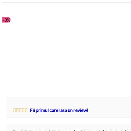
-
3%
Fii primul care lasa un review!