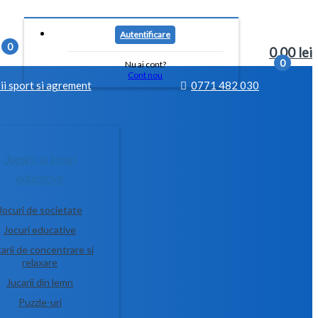
Autentificare
0
0.00
lei
0
Nu ai cont?
Cont nou
ii sport si agrement
0771 482 030
Jucarii si jocuri
educative
Jocuri de societate
Jocuri educative
arii de concentrare si
relaxare
Jucarii din lemn
Puzzle-uri