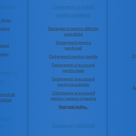
adezive
Detergenti si solutii
pentru curatenie
 birou
rviete
Detergenti pentru diferite
suprafete
Detergenti pentru
emium
pardoseli
reion
Tr
Detergenti pentru textile
Detergenti si accesorii
pentru baie
alare si
Detergenti si accesorii
are
pentru bucatarie
A
Odorizante si accesorii
esorii de
pentru camera si masina
ichetat
Vezi mai multe...
ch si
Consumuri colective
ii