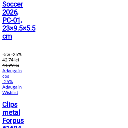
Soccer
2026,
PC-01,
23×9.5×5.5
cm
-
5%
-25%
42.74
lei
44.99
lei
Adauga in
cos
-25%
Adauga in
Wishlist
Clips
metal
Forpus