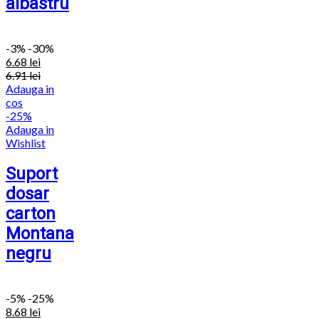
albastru
-
3%
-30%
6.68
lei
6.91
lei
Adauga in
cos
-25%
Adauga in
Wishlist
Suport
dosar
carton
Montana
negru
-
5%
-25%
8.68
lei