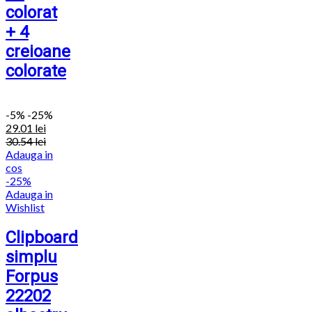
colorat
+ 4
creioane
colorate
-
5%
-25%
29.01
lei
30.54
lei
Adauga in
cos
-25%
Adauga in
Wishlist
Clipboard
simplu
Forpus
22202