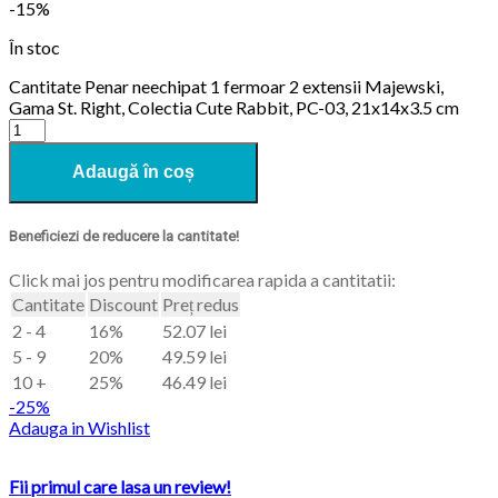
-15%
În stoc
Cantitate Penar neechipat 1 fermoar 2 extensii Majewski,
Gama St. Right, Colectia Cute Rabbit, PC-03, 21x14x3.5 cm
Adaugă în coș
Beneficiezi de reducere la cantitate!
Click mai jos pentru modificarea rapida a cantitatii:
Cantitate
Discount
Preț redus
2 - 4
16%
52.07
lei
5 - 9
20%
49.59
lei
10 +
25%
46.49
lei
-25%
Adauga in Wishlist
Fii primul care lasa un review!