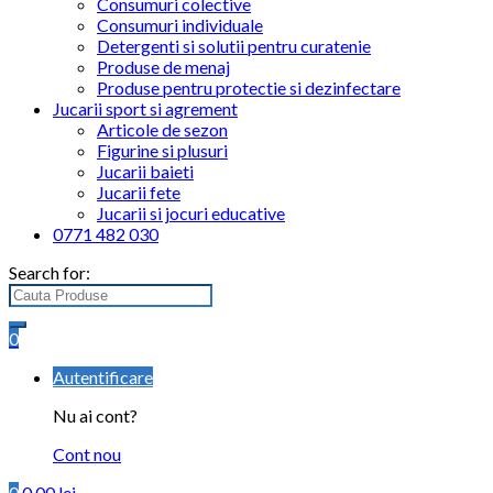
Consumuri colective
Consumuri individuale
Detergenti si solutii pentru curatenie
Produse de menaj
Produse pentru protectie si dezinfectare
Jucarii sport si agrement
Articole de sezon
Figurine si plusuri
Jucarii baieti
Jucarii fete
Jucarii si jocuri educative
0771 482 030
Search for:
0
Autentificare
Nu ai cont?
Cont nou
0
0.00
lei