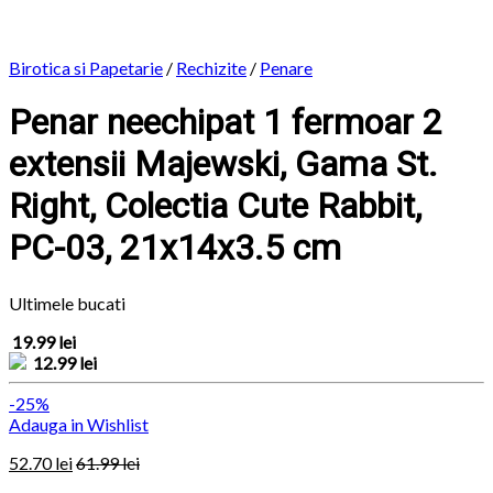
Birotica si Papetarie
/
Rechizite
/
Penare
Penar neechipat 1 fermoar 2
extensii Majewski, Gama St.
Right, Colectia Cute Rabbit,
PC-03, 21x14x3.5 cm
Ultimele bucati
19.99 lei
12.99 lei
-25%
Adauga in Wishlist
52.70
lei
61.99
lei