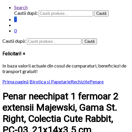
Search
Caută după:
Caută
0
0
Caută după:
Caută
Felicitari!
×
In baza valorii actuale din cosul de cumparaturi, beneficiezi de
transport
gratuit
!
Prima pagină
Birotica si Papetarie
Rechizite
Penare
Penar neechipat 1 fermoar 2
extensii Majewski, Gama St.
Right, Colectia Cute Rabbit,
PC-03, 21x14x3.5 cm