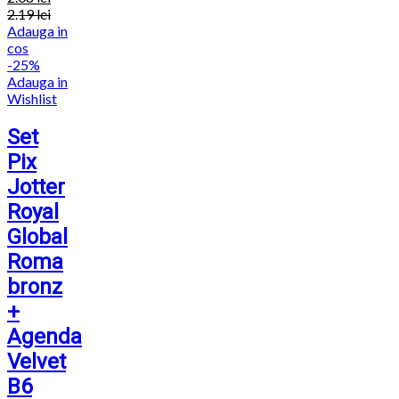
2.19
lei
Adauga in
cos
-25%
Adauga in
Wishlist
Set
Pix
Jotter
Royal
Global
Roma
bronz
+
Agenda
Velvet
B6