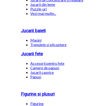
Jucarii din lemn
Puzzle-uri
Vezi mai multe...
Jucarii baieti
Masini
Trenulete si elicoptere
Jucarii fete
Accesorii pentru fete
Camere de papusi
Jucarii casnice
Papusi
Figurine si plusuri
Figurine