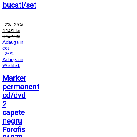
bucati/set
-
2%
-25%
14.01
lei
14.29
lei
Adauga in
cos
-25%
Adauga in
Wishlist
Marker
permanent
cd/dvd
2
capete
negru
Forofis