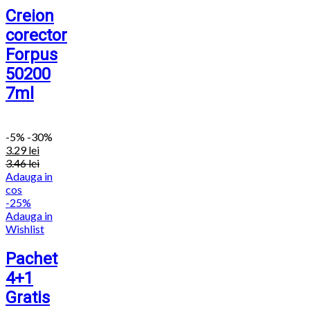
Creion
corector
Forpus
50200
7ml
-
5%
-30%
3.29
lei
3.46
lei
Adauga in
cos
-25%
Adauga in
Wishlist
Pachet
4+1
Gratis