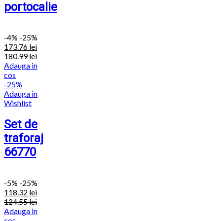
portocalie
-
4%
-25%
173.76
lei
180.99
lei
Adauga in
cos
-25%
Adauga in
Wishlist
Set de
traforaj
66770
-
5%
-25%
118.32
lei
124.55
lei
Adauga in
cos