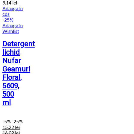
9.14
lei
Adauga in
cos
-25%
Adauga in
Wishlist
Detergent
lichid
Nufar
Geamuri
Floral,
5609,
500
ml
-
5%
-25%
15.22
lei
16.02
lei