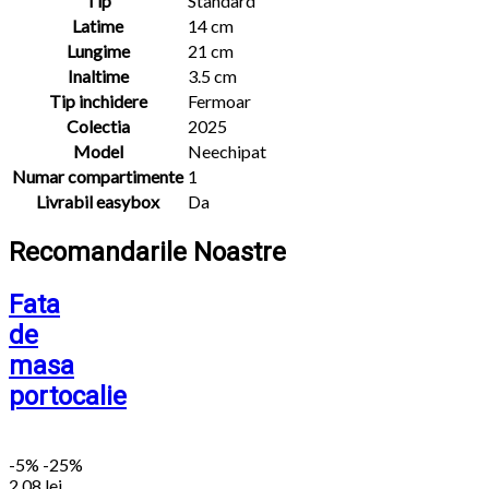
Tip
Standard
Latime
14 cm
Lungime
21 cm
Inaltime
3.5 cm
Tip inchidere
Fermoar
Colectia
2025
Model
Neechipat
Numar compartimente
1
Livrabil easybox
Da
Recomandarile Noastre
Fata
de
masa
portocalie
-
5%
-25%
2.08
lei