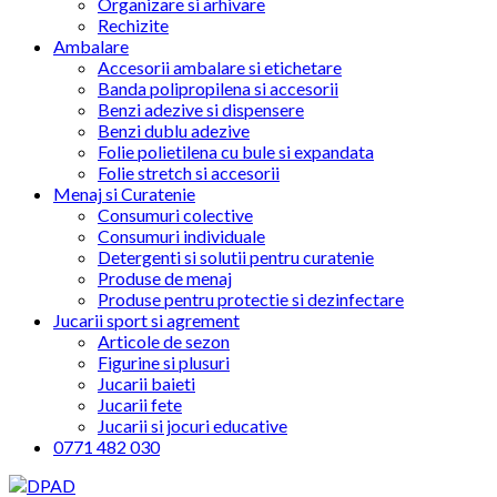
Organizare si arhivare
Rechizite
Ambalare
Accesorii ambalare si etichetare
Banda polipropilena si accesorii
Benzi adezive si dispensere
Benzi dublu adezive
Folie polietilena cu bule si expandata
Folie stretch si accesorii
Menaj si Curatenie
Consumuri colective
Consumuri individuale
Detergenti si solutii pentru curatenie
Produse de menaj
Produse pentru protectie si dezinfectare
Jucarii sport si agrement
Articole de sezon
Figurine si plusuri
Jucarii baieti
Jucarii fete
Jucarii si jocuri educative
0771 482 030