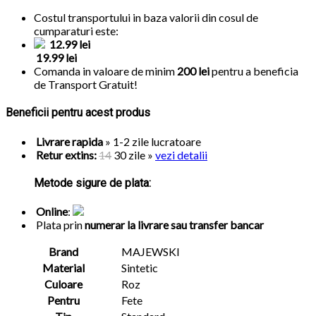
Costul transportului in baza valorii din cosul de
cumparaturi este:
12.99 lei
19.99 lei
Comanda in valoare de minim
200 lei
pentru a beneficia
de
Transport Gratuit!
Beneficii pentru acest produs
Livrare rapida
» 1-2 zile lucratoare
Retur extins:
14
30 zile
»
vezi detalii
Metode sigure de plata:
Online
:
Plata prin
numerar la livrare sau transfer bancar
Brand
MAJEWSKI
Material
Sintetic
Culoare
Roz
Pentru
Fete