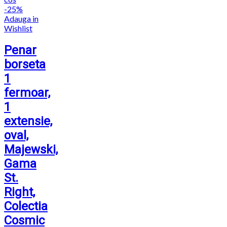
-25%
Adauga in
Wishlist
Penar
borseta
1
fermoar,
1
extensie,
oval,
Majewski,
Gama
St.
Right,
Colectia
Cosmic