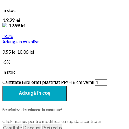
In stoc
19.99 lei
12.99 lei
-30%
Adauga in Wishlist
9.55
lei
10.06
lei
-5%
În stoc
Cantitate Biblioraft plastifiat PP/H 8 cm vernil
Adaugă în coș
Beneficiezi de reducere la cantitate!
Click mai jos pentru modificarea rapida a cantitatii:
Cantitate
Discount
Preț redus