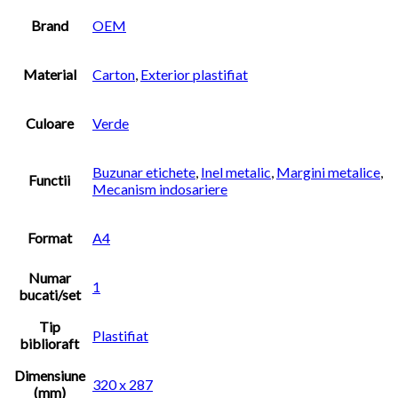
Brand
OEM
Material
Carton
,
Exterior plastifiat
Culoare
Verde
Buzunar etichete
,
Inel metalic
,
Margini metalice
,
Functii
Mecanism indosariere
Format
A4
Numar
1
bucati/set
Tip
Plastifiat
biblioraft
Dimensiune
320 x 287
(mm)