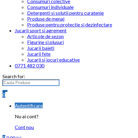
Consumuri colective
Consumuri individuale
Detergenti si solutii pentru curatenie
Produse de menaj
Produse pentru protectie si dezinfectare
Jucarii sport si agrement
Articole de sezon
Figurine si plusuri
Jucarii baieti
Jucarii fete
Jucarii si jocuri educative
0771 482 030
Search for:
0
Autentificare
Nu ai cont?
Cont nou
0
0.00
lei