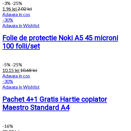
-
3%
-25%
1.96
lei
2.02
lei
Adauga in cos
-30%
Adauga in Wishlist
Folie de protectie Noki A5 45 microni
100 folii/set
-
5%
-25%
10.15
lei
10.68
lei
Adauga in cos
-30%
Adauga in Wishlist
Pachet 4+1 Gratis Hartie copiator
Maestro Standard A4
-16%