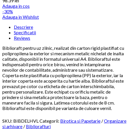
98.39
lei
Adauga in cos
-30%
Adauga in Wishlist
Descriere
Specificatii
Reviews
Biblioraft pentru uz zilnic, realizat din carton rigid plastifiat cu
polipropilena la exterior si mecanism metalic nichelat de inalta
calitate, disponibil in formatul universal A4. Biblioraftul este
indispensabil pentru orice birou, venind in intampinarea
nevoilor de contabilitate, administrare sau sistematizare.
Coperta este plastifiata cu polipropilena (PP) la exterior, iar la
interior coperta este acoperita cu hartie alba. Biblioraftul este
prevazut pe cotor cu eticheta de carton interschimbabila,
pentru personalizare. Este echipat cu orificiu metalic de
prindere si sina metalica protectoare la baza, pentru o
manevrare facila si sigura. Latimea cotorului este de 8 cm.
Biblioraftul este disponibil pe varianta de culoare vernil.
SKU:
BIBDELHVL
Categorii:
Birotica si Papetarie
/
Organizare
si arhivare
/
Bibliorafturi