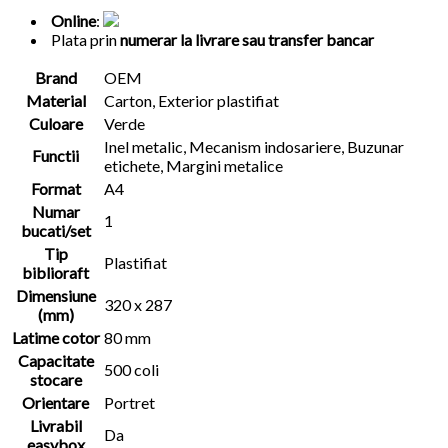
Online
:
Plata prin
numerar la livrare sau transfer bancar
Brand
OEM
Material
Carton, Exterior plastifiat
Culoare
Verde
Inel metalic, Mecanism indosariere, Buzunar
Functii
etichete, Margini metalice
Format
A4
Numar
1
bucati/set
Tip
Plastifiat
biblioraft
Dimensiune
320 x 287
(mm)
Latime cotor
80 mm
Capacitate
500 coli
stocare
Orientare
Portret
Livrabil
Da
easybox