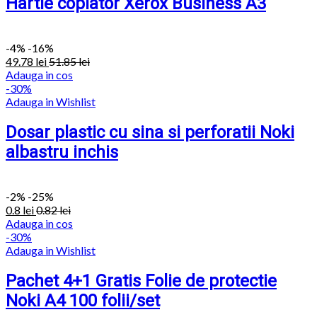
Hartie copiator Xerox Business A3
-
4%
-16%
49.78
lei
51.85
lei
Adauga in cos
-30%
Adauga in Wishlist
Dosar plastic cu sina si perforatii Noki
albastru inchis
-
2%
-25%
0.8
lei
0.82
lei
Adauga in cos
-30%
Adauga in Wishlist
Pachet 4+1 Gratis Folie de protectie
Noki A4 100 folii/set