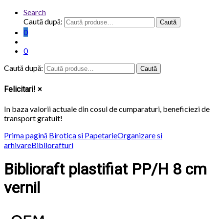
Search
Caută după:
Caută
0
0
Caută după:
Caută
Felicitari!
×
In baza valorii actuale din cosul de cumparaturi, beneficiezi de
transport
gratuit
!
Prima pagină
Birotica si Papetarie
Organizare si
arhivare
Bibliorafturi
Biblioraft plastifiat PP/H 8 cm
vernil