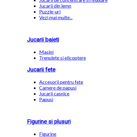
Jucarii din lemn
Puzzle-uri
Vezi mai multe...
Jucarii baieti
Masini
Trenulete si elicoptere
Jucarii fete
Accesorii pentru fete
Camere de papusi
Jucarii casnice
Papusi
Figurine si plusuri
Figurine