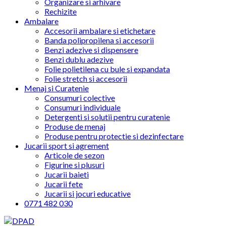
Organizare si arhivare
Rechizite
Ambalare
Accesorii ambalare si etichetare
Banda polipropilena si accesorii
Benzi adezive si dispensere
Benzi dublu adezive
Folie polietilena cu bule si expandata
Folie stretch si accesorii
Menaj si Curatenie
Consumuri colective
Consumuri individuale
Detergenti si solutii pentru curatenie
Produse de menaj
Produse pentru protectie si dezinfectare
Jucarii sport si agrement
Articole de sezon
Figurine si plusuri
Jucarii baieti
Jucarii fete
Jucarii si jocuri educative
0771 482 030