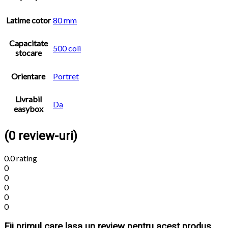
Latime cotor
80 mm
Capacitate
500 coli
stocare
Orientare
Portret
Livrabil
Da
easybox
(0 review-uri)
0.0
rating
0
0
0
0
0
Fii primul care lasa un review pentru acest produs