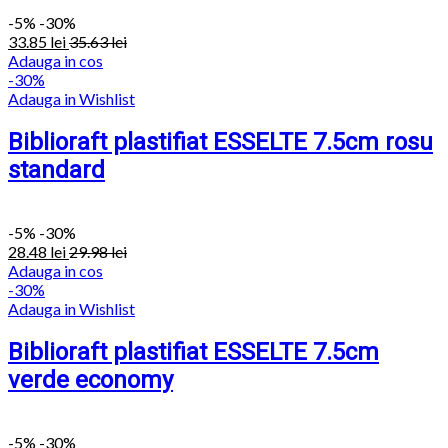
-
5%
-30%
33.85
lei
35.63
lei
Adauga in cos
-30%
Adauga in Wishlist
Biblioraft plastifiat ESSELTE 7.5cm rosu
standard
-
5%
-30%
28.48
lei
29.98
lei
Adauga in cos
-30%
Adauga in Wishlist
Biblioraft plastifiat ESSELTE 7.5cm
verde economy
-
5%
-30%