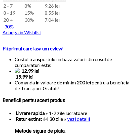
2 - 7
8%
9.26
lei
8 - 19
15%
8.55
lei
20 +
30%
7.04
lei
-30%
Adauga in Wishlist
Fii primul care lasa un review!
Costul transportului in baza valorii din cosul de
cumparaturi este:
12.99 lei
19.99 lei
Comanda in valoare de minim
200 lei
pentru a beneficia
de
Transport Gratuit!
Beneficii pentru acest produs
Livrare rapida
» 1-2 zile lucratoare
Retur extins:
14
30 zile
»
vezi detalii
Metode sigure de plata: