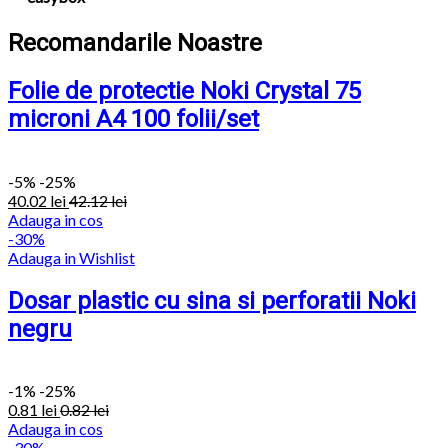
Recomandarile Noastre
Folie de protectie Noki Crystal 75
microni A4 100 folii/set
-
5%
-25%
40.02
lei
42.12
lei
Adauga in cos
-30%
Adauga in Wishlist
Dosar plastic cu sina si perforatii Noki
negru
-
1%
-25%
0.81
lei
0.82
lei
Adauga in cos
-30%