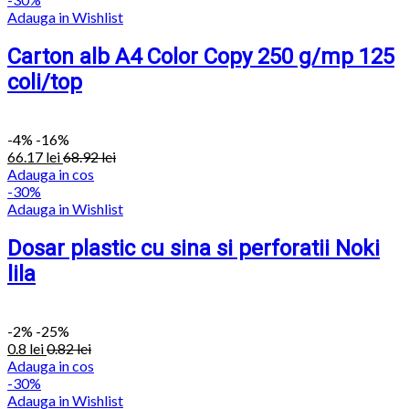
Adauga in Wishlist
Carton alb A4 Color Copy 250 g/mp 125
coli/top
-
4%
-16%
66.17
lei
68.92
lei
Adauga in cos
-30%
Adauga in Wishlist
Dosar plastic cu sina si perforatii Noki
lila
-
2%
-25%
0.8
lei
0.82
lei
Adauga in cos
-30%
Adauga in Wishlist